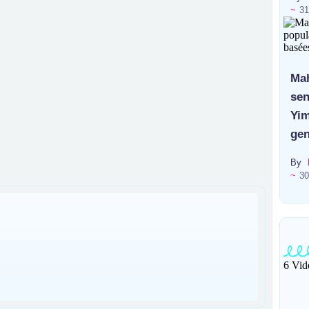
~
31
Mah
sen
Yim
gen
By
~
30
6 Vid