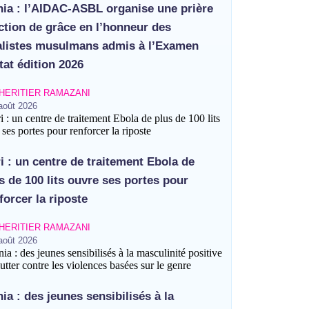
ia : l’AIDAC-ASBL organise une prière
ction de grâce en l’honneur des
alistes musulmans admis à l’Examen
tat édition 2026
HERITIER RAMAZANI
août 2026
is à l’Examen d’État édition 2026
ri : un centre de traitement Ebola de
s de 100 lits ouvre ses portes pour
 actions contre Ebola
forcer la riposte
 et la cohésion sociale
HERITIER RAMAZANI
eni
août 2026
basées sur le genre
 concertée des axes à asphalter
ia : des jeunes sensibilisés à la