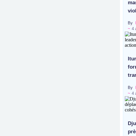
mas
vio
By
~
4 
Itu
for
tra
By
~
4 
Dju
prè