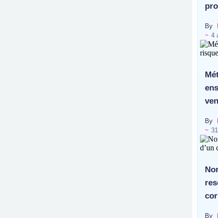
pro
By
~
4 
Mét
ens
ven
By
~
31
Nor
res
cor
By