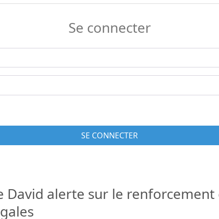
Se connecter
SE CONNECTER
vid alerte sur le renforcement d
égales