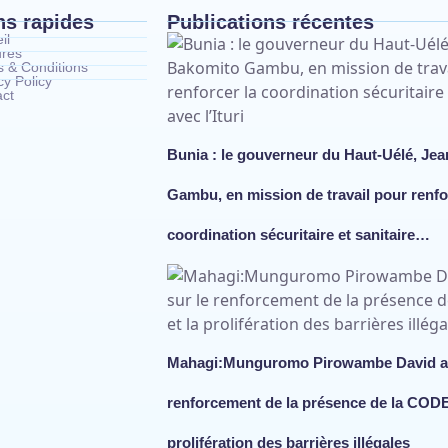
ns rapides
Publications récentes
il
ures
 & Conditions
cy Policy
act
Bunia : le gouverneur du Haut-Uélé, Je
Gambu, en mission de travail pour renfo
coordination sécuritaire et sanitaire…
Mahagi:Munguromo Pirowambe David ale
renforcement de la présence de la CODE
prolifération des barrières illégales