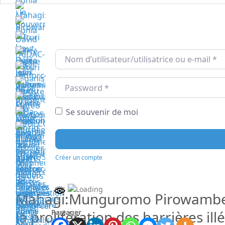
Nom d’utilisateur/utilisatrice ou e-mail
*
Password
*
Se souvenir de moi
Créer un compte
Mahagi:Munguromo Pirowambe Da
Partager
la prolifération des barrières ill