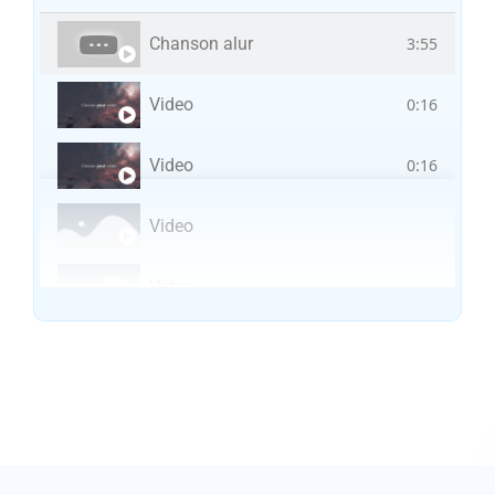
Chanson alur
3:55
Video
0:16
Video
0:16
Video
Video
Vocal avec adungu