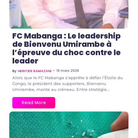
FC Mabanga : Le leadership
de Bienvenu Umirambe à
l’épreuve du choc contre le
leader
~
19 mars 2026
By
HERITIER RAMAZANI
Alors que le FC Mabanga s’apprête à défier l’Étoile du
Congo, le président des supporters, Bienvenu
Umirambe, monte au créneau. Entre stratégie...
Read More