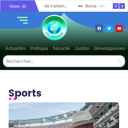
Ituri : un centre de traitement Ebola de plus de 100 lits ouvre ses portes pour renforcer la riposte
Bunia : des jeunes sensibilisés à la masculinité positive pour lutter contre les violences basées sur le genre
News
Actualités
Politique
Sécurité
Justice
Développement
Sports