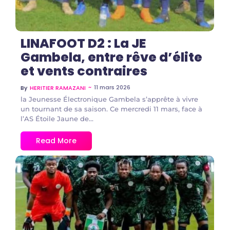
LINAFOOT D2 : La JE
Gambela, entre rêve d’élite
et vents contraires
~
11 mars 2026
By
HERITIER RAMAZANI
la Jeunesse Électronique Gambela s’apprête à vivre
un tournant de sa saison. Ce mercredi 11 mars, face à
l’AS Étoile Jaune de...
Read More