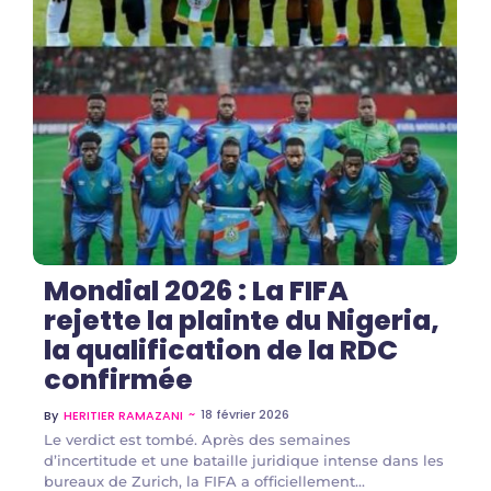
No Comments
Mondial 2026 : La FIFA
rejette la plainte du Nigeria,
la qualification de la RDC
confirmée
~
18 février 2026
By
HERITIER RAMAZANI
Le verdict est tombé. Après des semaines
d’incertitude et une bataille juridique intense dans les
bureaux de Zurich, la FIFA a officiellement...