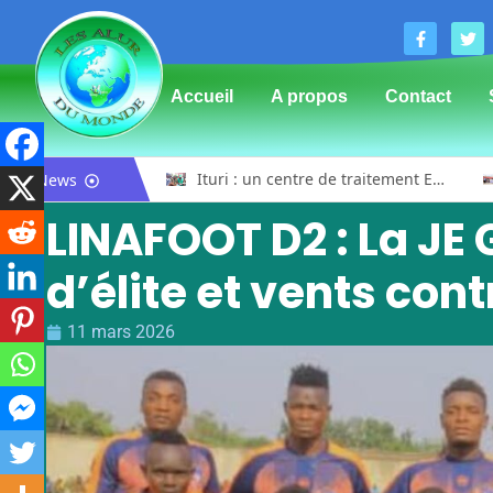
Accueil
A propos
Contact
Bunia : l’AIDAC-ASBL organise une prière d’action de grâce en l’honneur des finalistes musulmans admis à l’Examen d’État édition 2026
Ituri : un centre de traitement Ebola de plus de 100 lits ouvre ses portes pour renforcer la riposte
News
LINAFOOT D2 : La JE
d’élite et vents cont
11 mars 2026