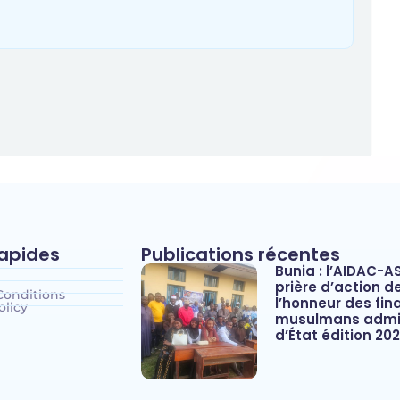
rapides
Publications récentes
Bunia : l’AIDAC-A
prière d’action d
Conditions
l’honneur des fina
olicy
musulmans admis
d’État édition 20