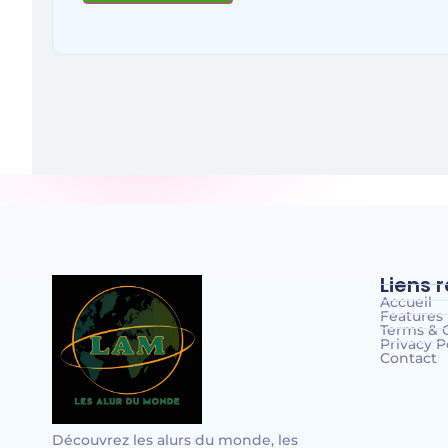
Liens 
Accueil
Features
Terms & 
Privacy P
Contact
Découvrez les alurs du monde, les