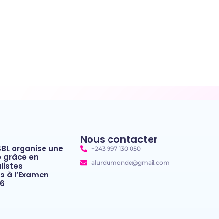
Nous contacter
SBL organise une
+243 997 130 050
e grâce en
alurdumonde@gmail.com
listes
 à l’Examen
26