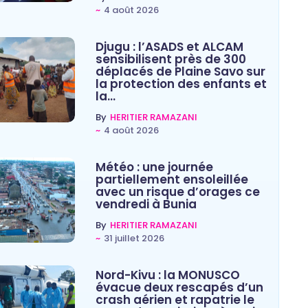
~
4 août 2026
Djugu : l’ASADS et ALCAM
sensibilisent près de 300
déplacés de Plaine Savo sur
la protection des enfants et
la…
By
HERITIER RAMAZANI
~
4 août 2026
Météo : une journée
partiellement ensoleillée
avec un risque d’orages ce
vendredi à Bunia
By
HERITIER RAMAZANI
~
31 juillet 2026
Nord-Kivu : la MONUSCO
évacue deux rescapés d’un
crash aérien et rapatrie le