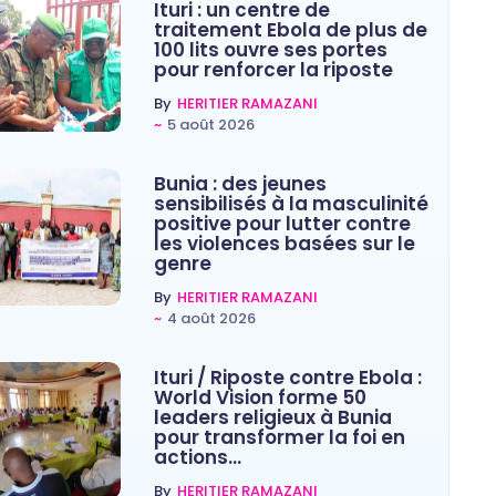
Ituri : un centre de
traitement Ebola de plus de
100 lits ouvre ses portes
pour renforcer la riposte
By
HERITIER RAMAZANI
~
5 août 2026
Bunia : des jeunes
sensibilisés à la masculinité
positive pour lutter contre
les violences basées sur le
genre
By
HERITIER RAMAZANI
~
4 août 2026
Ituri / Riposte contre Ebola :
World Vision forme 50
leaders religieux à Bunia
pour transformer la foi en
actions…
By
HERITIER RAMAZANI