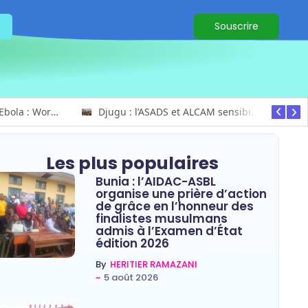
Souscrire
Ituri / Riposte contre Ebola : World Vision forme 50 leaders religieux à Bunia pour transformer la foi en actions contre Ebola
Djugu : l’ASADS et ALCAM sensibilisent près de 300 déplacés de Plaine Savo sur la protection des enfants et la cohésion sociale
Les plus populaires
Bunia : l’AIDAC-ASBL
organise une prière d’action
de grâce en l’honneur des
finalistes musulmans
admis à l’Examen d’État
édition 2026
By
HERITIER RAMAZANI
~
5 août 2026