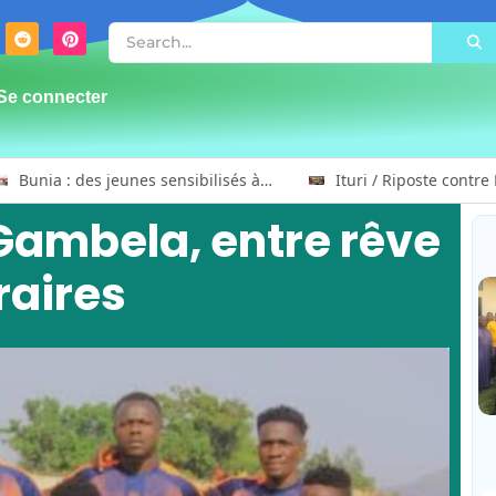
Se connecter
Bunia : des jeunes sensibilisés à la masculinité positive pour lutter contre les violences basées sur le genre
 Gambela, entre rêve
raires