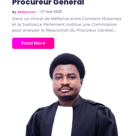
Procureur Général
~
27 mai 2025
By
Rédaction
Dans un climat de Méfiance entre Constant Mutamba
et la Justice:Le Parlement institue une Commission
pour analyser le Réquisition du Procureur Général...
Read More
No Comments