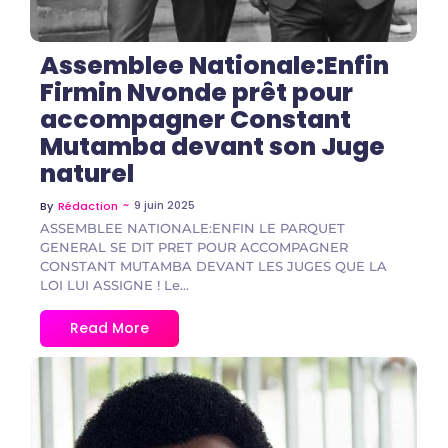
Assemblee Nationale:Enfin
Firmin Nvonde prêt pour
accompagner Constant
Mutamba devant son Juge
naturel
~
9 juin 2025
By
Rédaction
ASSEMBLEE NATIONALE:ENFIN LE PARQUET
GENERAL SE DIT PRET POUR ACCOMPAGNER
CONSTANT MUTAMBA DEVANT LES JUGES QUE LA
LOI LUI ASSIGNE ! Le...
Read More