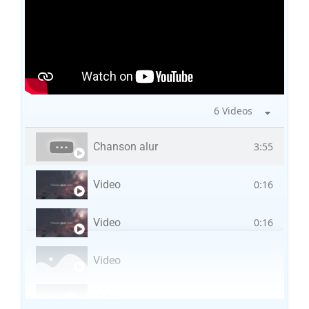
6 Videos
Chanson alur
3:55
Video
0:16
Video
0:16
Video
Video