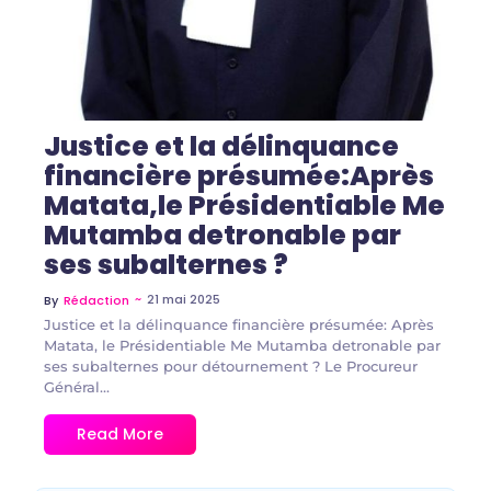
Justice et la délinquance
financière présumée:Après
Matata,le Présidentiable Me
Mutamba detronable par
ses subalternes ?
~
21 mai 2025
By
Rédaction
Justice et la délinquance financière présumée: Après
Matata, le Présidentiable Me Mutamba detronable par
ses subalternes pour détournement ? Le Procureur
Général...
Read More