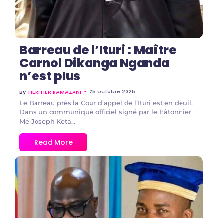
Barreau de l’Ituri : Maître
Carnol Dikanga Nganda
n’est plus
~
25 octobre 2025
By
HERITIER RAMAZANI
Le Barreau près la Cour d’appel de l’Ituri est en deuil.
Dans un communiqué officiel signé par le Bâtonnier
Me Joseph Keta...
Read More