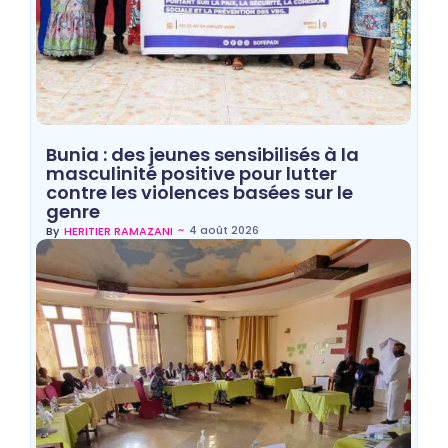
Bunia : des jeunes sensibilisés à la
masculinité positive pour lutter
contre les violences basées sur le
genre
~
4 août 2026
By
HERITIER RAMAZANI