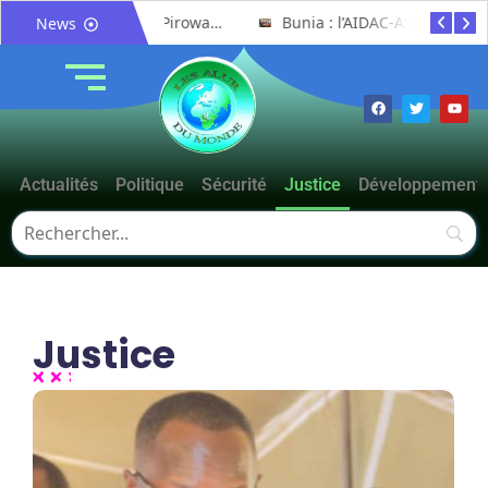
Mahagi:Munguromo Pirowambe David alerte sur le renforcement de la présence de la CODECO et la prolifération des barrières illégales
Bunia : l’AIDAC-ASBL organise une prière d’action de grâce en l’honneur des finalistes musulmans admis à l’Examen d’État édition 2026
News
Actualités
Politique
Sécurité
Justice
Développement
Justice