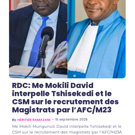
No Comments
RDC: Me Mokili David
interpelle Tshisekedi et le
CSM sur le recrutement des
Magistrats par l’AFC/M23
~
15 septembre 2025
By
HERITIER RAMAZANI
Me Mokili Mungunuti David interpelle Tshisekedi et le
CSM sur le recrutement des magistrats par l’AFC/M23À