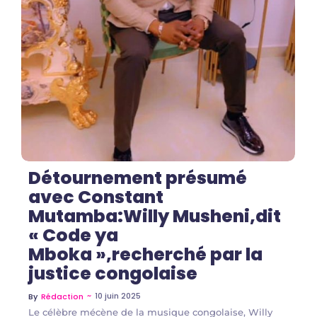
No Comments
Détournement présumé
avec Constant
Mutamba:Willy Musheni,dit
« Code ya
Mboka »,recherché par la
justice congolaise
~
10 juin 2025
By
Rédaction
Le célèbre mécène de la musique congolaise, Willy