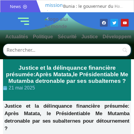
Bunia : le gouverneur du Haut-Uélé, Jean Bakomito Gambu, en mission de travail pour renforcer la coordination sécuritaire et sanitaire avec l’Ituri
News
Mahagi:Munguromo Pirowambe David alerte sur le renforcement de la présence de la CODECO et la prolifération des barrières illégales
Bunia : l’AIDAC-ASBL organise une prière d’action de grâce en l’honneur des finalistes musulmans admis à l’Examen d’État édition 2026
Ituri : un centre de traitement Ebola de plus de 100 lits ouvre ses portes pour renforcer la riposte
Actualités
Politique
Sécurité
Justice
Développeme
Bunia : des jeunes sensibilisés à la masculinité positive pour lutter contre les violences basées sur le genre
Ituri / Riposte contre Ebola : World Vision forme 50 leaders religieux à Bunia pour transformer la foi en actions contre Ebola
Djugu : l’ASADS et ALCAM sensibilisent près de 300 déplacés de Plaine Savo sur la protection des enfants et la cohésion sociale
Justice et la délinquance financière
Météo : une journée partiellement ensoleillée avec un risque d’orages ce vendredi à Bunia
présumée:Après Matata,le Présidentiable Me
Nord-Kivu : la MONUSCO évacue deux rescapés d’un crash aérien et rapatrie le corps d’une victime à Beni
Mutamba detronable par ses subalternes ?
Mahagi : ASADS Asbl et IEDA Relief sensibilisent la population de Djupabook-Yima contre les violences basées sur le genre
21 mai 2025
Justice et la délinquance financière présumée:
Après Matata, le Présidentiable Me Mutamba
detronable par ses subalternes pour détournement
?