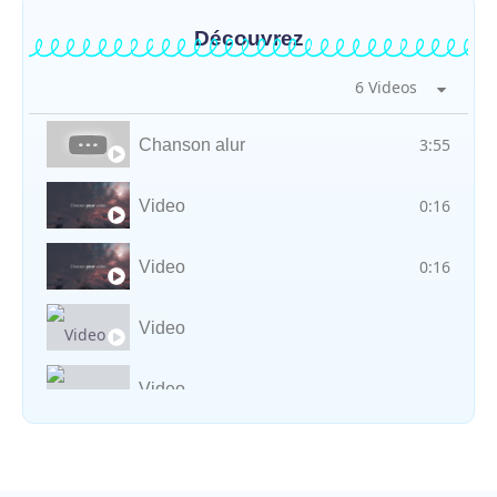
Découvrez
6 Videos
3:55
Chanson alur
0:16
Video
0:16
Video
Video
Video
Vocal avec adungu