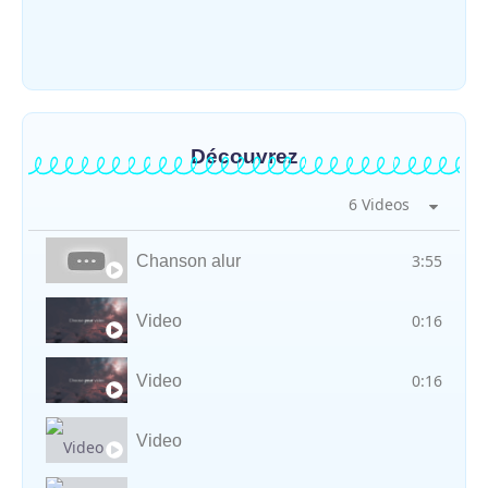
ensoleillée avec un risque d’orages ce
vendredi à Bunia
~
31 juillet 2026
By
HERITIER RAMAZANI
Découvrez
6 Videos
3:55
Chanson alur
0:16
Video
0:16
Video
Video