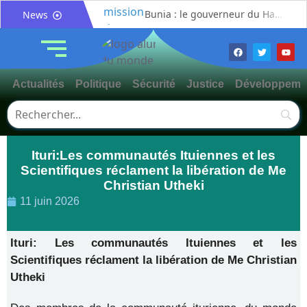
Bunia : le gouverneur du Haut-Uélé, Jean Bakomito Gambu, en mission de travail pour renforcer la coordination sécuritaire et sanitaire avec l’Ituri
News
Mahagi:Munguromo Pirowambe David alerte sur le renforcement de la présence de la CODECO et la prolifération des barrières illégales
Bunia : l’AIDAC-ASBL organise une prière d’action de grâce en l’honneur des finalistes musulmans admis à l’Examen d’État édition 2026
Ituri : un centre de traitement Ebola de plus de 100 lits ouvre ses portes pour renforcer la riposte
Actualités
Politique
Sécurité
Justice
Développeme
Bunia : des jeunes sensibilisés à la masculinité positive pour lutter contre les violences basées sur le genre
Ituri / Riposte contre Ebola : World Vision forme 50 leaders religieux à Bunia pour transformer la foi en actions contre Ebola
Djugu : l’ASADS et ALCAM sensibilisent près de 300 déplacés de Plaine Savo sur la protection des enfants et la cohésion sociale
Ituri:Les communautés Ituiennes et les
Météo : une journée partiellement ensoleillée avec un risque d’orages ce vendredi à Bunia
Scientifiques réclament la libération de Me
Nord-Kivu : la MONUSCO évacue deux rescapés d’un crash aérien et rapatrie le corps d’une victime à Beni
Christian Utheki
Mahagi : ASADS Asbl et IEDA Relief sensibilisent la population de Djupabook-Yima contre les violences basées sur le genre
11 juin 2026
Ituri: Les communautés Ituiennes et les
Scientifiques réclament la libération de Me Christian
Utheki