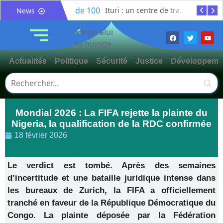
Bunia : l’AIDAC-ASBL organise une prière d’action de grâce en l’honneur des finalistes musulmans admis à l’Examen d’État édition 2026
Ituri : un centre de traitement Ebola de plus de 100 lits ouvre ses portes pour renforcer la riposte
News
Actualités
Politique
Sécurité
Justice
Développeme
Mondial 2026 : La FIFA rejette la plainte du
Nigeria, la qualification de la RDC confirmée
18 février 2026
Le verdict est tombé. Après des semaines
d’incertitude et une bataille juridique intense dans
les bureaux de Zurich, la FIFA a officiellement
tranché en faveur de la République Démocratique du
Congo. La plainte déposée par la Fédération