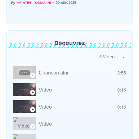
~
30 juillet 2026
By
HERITIER RAMAZANI
Découvrez
6 Videos
3:55
Chanson alur
0:16
Video
0:16
Video
Video