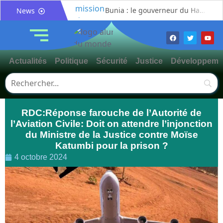
Bunia : le gouverneur du Haut-Uélé, Jean Bakomito Gambu, en mission de travail pour renforcer la coordination sécuritaire et sanitaire avec l’Ituri
News
Mahagi:Munguromo Pirowambe David alerte sur le renforcement de la présence de la CODECO et la prolifération des barrières illégales
Bunia : l’AIDAC-ASBL organise une prière d’action de grâce en l’honneur des finalistes musulmans admis à l’Examen d’État édition 2026
Ituri : un centre de traitement Ebola de plus de 100 lits ouvre ses portes pour renforcer la riposte
Actualités
Politique
Sécurité
Justice
Développeme
Bunia : des jeunes sensibilisés à la masculinité positive pour lutter contre les violences basées sur le genre
Ituri / Riposte contre Ebola : World Vision forme 50 leaders religieux à Bunia pour transformer la foi en actions contre Ebola
Djugu : l’ASADS et ALCAM sensibilisent près de 300 déplacés de Plaine Savo sur la protection des enfants et la cohésion sociale
RDC:Réponse farouche de l’Autorité de
Météo : une journée partiellement ensoleillée avec un risque d’orages ce vendredi à Bunia
l’Aviation Civile: Doit on attendre l’injonction
Nord-Kivu : la MONUSCO évacue deux rescapés d’un crash aérien et rapatrie le corps d’une victime à Beni
du Ministre de la Justice contre Moïse
Mahagi : ASADS Asbl et IEDA Relief sensibilisent la population de Djupabook-Yima contre les violences basées sur le genre
Katumbi pour la prison ?
4 octobre 2024