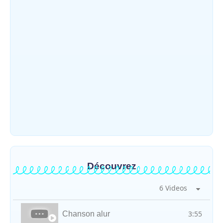
Djugu : l’ASADS et ALCAM sensibilisent
près de 300 déplacés de Plaine Savo sur la
protection des enfants et la…
~
4 août 2026
By
HERITIER RAMAZANI
Météo : une journée partiellement
ensoleillée avec un risque d’orages ce
vendredi à Bunia
~
31 juillet 2026
By
HERITIER RAMAZANI
Découvrez
6 Videos
3:55
Chanson alur