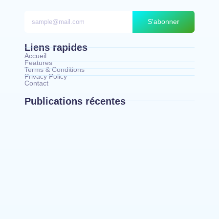
S'abonner
Liens rapides
Accueil
Features
Terms & Conditions
Privacy Policy
Contact
Publications récentes
Bunia : le gouverneur du Haut-Uélé, Jean
Bakomito Gambu, en mission de travail pour
renforcer la coordination sécuritaire et sanitaire…