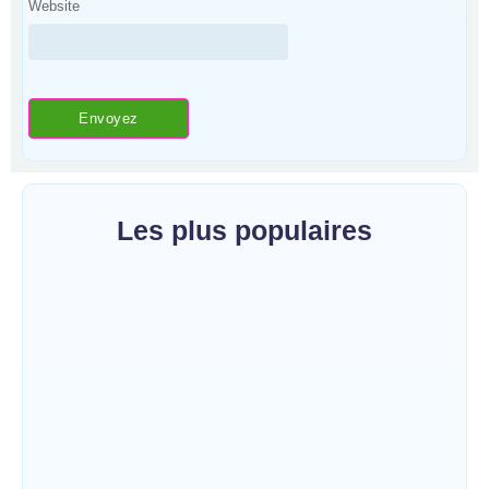
Website
Les plus populaires
Bunia : le gouverneur du Haut-Uélé, Jean
Bakomito Gambu, en mission de travail
pour renforcer la coordination sécuritaire et
sanitaire…
~
7 août 2026
By
HERITIER RAMAZANI