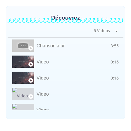
Découvrez
6 Videos
3:55
Chanson alur
0:16
Video
0:16
Video
Video
Video
Vocal avec adungu