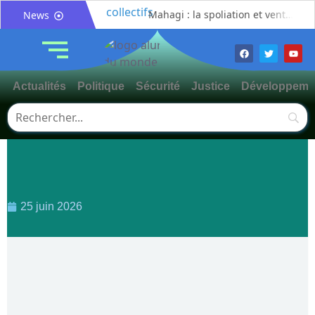
Mahagi : la spoliation et vente illicite des pâturages collectifs au cœur d’un débat sur les risques de conflits fonciers
News
Bunia : le gouverneur du Haut-Uélé, Jean Bakomito Gambu, en mission de travail pour renforcer la coordination sécuritaire et sanitaire avec l’Ituri
Mahagi:Munguromo Pirowambe David alerte sur le renforcement de la présence de la CODECO et la prolifération des barrières illégales
Bunia : l’AIDAC-ASBL organise une prière d’action de grâce en l’honneur des finalistes musulmans admis à l’Examen d’État édition 2026
Actualités
Politique
Sécurité
Justice
Développeme
Ituri : un centre de traitement Ebola de plus de 100 lits ouvre ses portes pour renforcer la riposte
Bunia : des jeunes sensibilisés à la masculinité positive pour lutter contre les violences basées sur le genre
Ituri / Riposte contre Ebola : World Vision forme 50 leaders religieux à Bunia pour transformer la foi en actions contre Ebola
Djugu : l’ASADS et ALCAM sensibilisent près de 300 déplacés de Plaine Savo sur la protection des enfants et la cohésion sociale
Météo : une journée partiellement ensoleillée avec un risque d’orages ce vendredi à Bunia
Nord-Kivu : la MONUSCO évacue deux rescapés d’un crash aérien et rapatrie le corps d’une victime à Beni
25 juin 2026