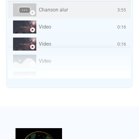
Chanson alur
3:55
Video
0:16
Video
0:16
Video
Video
Vocal avec adungu