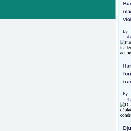
Bun
mas
vio
By
~
4 
Itu
for
tra
By
~
4 
Dju