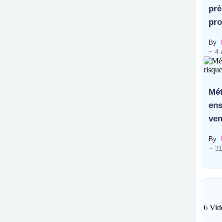
prè
pro
By
~
4 
Mét
ens
ven
By
~
31
6 Vid