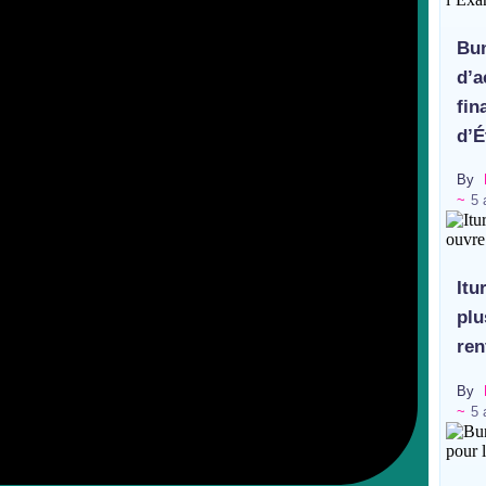
la population de Djupabook-Yima contre les violences 
Bun
d’a
fin
d’É
By
~
5 
Itu
plu
ren
By
~
5 