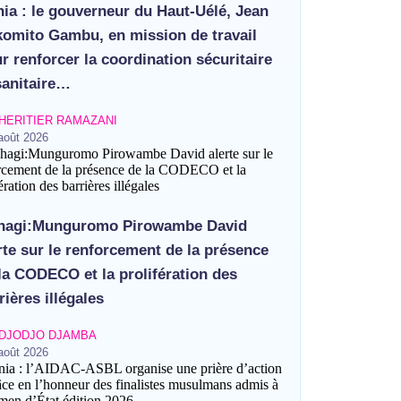
ia : le gouverneur du Haut-Uélé, Jean
omito Gambu, en mission de travail
r renforcer la coordination sécuritaire
sanitaire…
HERITIER RAMAZANI
août 2026
ération des barrières illégales
hagi:Munguromo Pirowambe David
ation sécuritaire et sanitaire avec l’Ituri
is à l’Examen d’État édition 2026
rte sur le renforcement de la présence
la CODECO et la prolifération des
 actions contre Ebola
rières illégales
 et la cohésion sociale
DJODJO DJAMBA
eni
août 2026