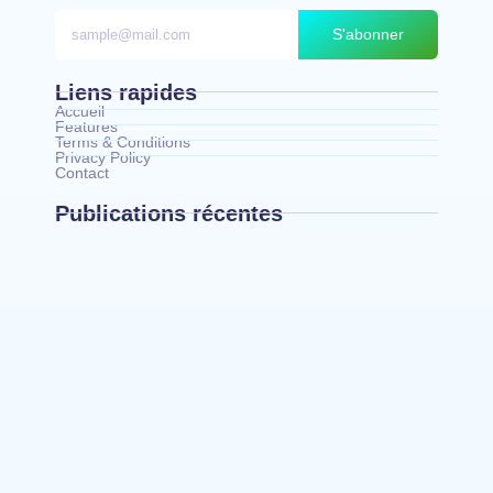
S'abonner
Liens rapides
Accueil
Features
Terms & Conditions
Privacy Policy
Contact
Publications récentes
Mahagi : la spoliation et vente illicite des
pâturages collectifs au cœur d’un débat sur les
risques de conflits fonciers
Bunia : le gouverneur du Haut-Uélé, Jean