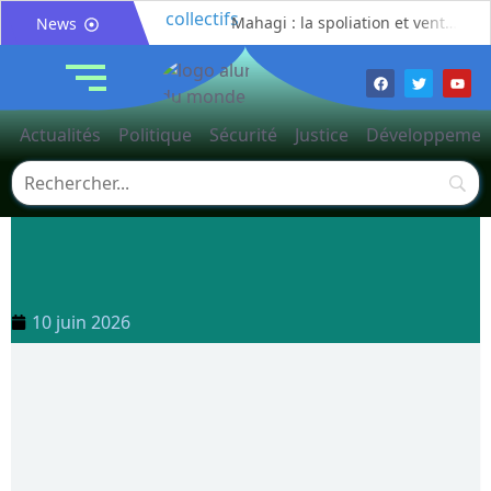
Mahagi : la spoliation et vente illicite des pâturages collectifs au cœur d’un débat sur les risques de conflits fonciers
News
Bunia : le gouverneur du Haut-Uélé, Jean Bakomito Gambu, en mission de travail pour renforcer la coordination sécuritaire et sanitaire avec l’Ituri
Mahagi:Munguromo Pirowambe David alerte sur le renforcement de la présence de la CODECO et la prolifération des barrières illégales
Bunia : l’AIDAC-ASBL organise une prière d’action de grâce en l’honneur des finalistes musulmans admis à l’Examen d’État édition 2026
Actualités
Politique
Sécurité
Justice
Développemen
Ituri : un centre de traitement Ebola de plus de 100 lits ouvre ses portes pour renforcer la riposte
Bunia : des jeunes sensibilisés à la masculinité positive pour lutter contre les violences basées sur le genre
Ituri / Riposte contre Ebola : World Vision forme 50 leaders religieux à Bunia pour transformer la foi en actions contre Ebola
Djugu : l’ASADS et ALCAM sensibilisent près de 300 déplacés de Plaine Savo sur la protection des enfants et la cohésion sociale
Météo : une journée partiellement ensoleillée avec un risque d’orages ce vendredi à Bunia
Nord-Kivu : la MONUSCO évacue deux rescapés d’un crash aérien et rapatrie le corps d’une victime à Beni
10 juin 2026