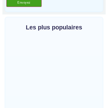
Les plus populaires
Mahagi : la spoliation et vente illicite des
pâturages collectifs au cœur d’un débat sur
les risques de conflits fonciers
~
9 août 2026
By
HERITIER RAMAZANI
Bunia : le gouverneur du Haut-Uélé, Jean
Bakomito Gambu, en mission de travail