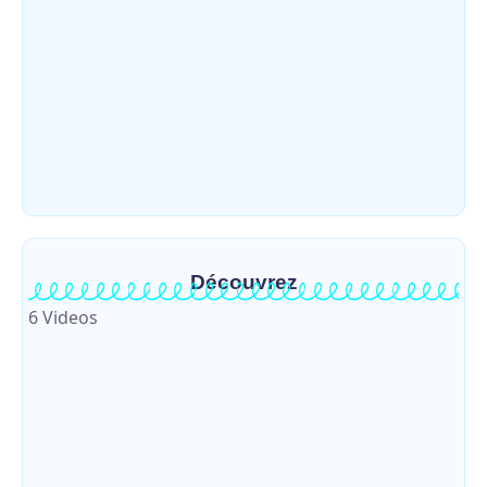
Djugu : l’ASADS et ALCAM sensibilisent
près de 300 déplacés de Plaine Savo sur la
protection des enfants et la…
~
4 août 2026
By
HERITIER RAMAZANI
Découvrez
6 Videos