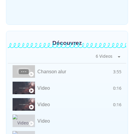
Yima contre les violences basées sur le
genre
~
30 juillet 2026
By
HERITIER RAMAZANI
Découvrez
6 Videos
3:55
Chanson alur
0:16
Video
0:16
Video
Video