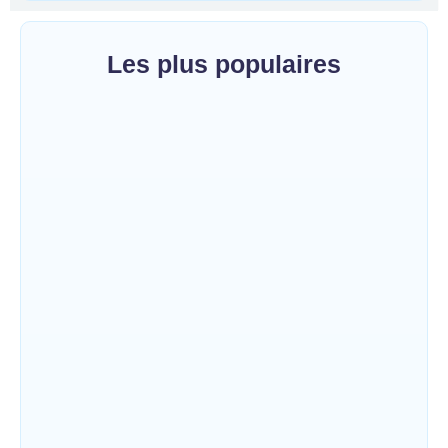
Les plus populaires
Bunia : l’AIDAC-ASBL organise une prière
d’action de grâce en l’honneur des
finalistes musulmans admis à l’Examen
d’État édition 2026
~
5 août 2026
By
HERITIER RAMAZANI
Ituri : un centre de traitement Ebola de plus
de 100 lits ouvre ses portes pour renforcer
la riposte
~
5 août 2026
By
HERITIER RAMAZANI