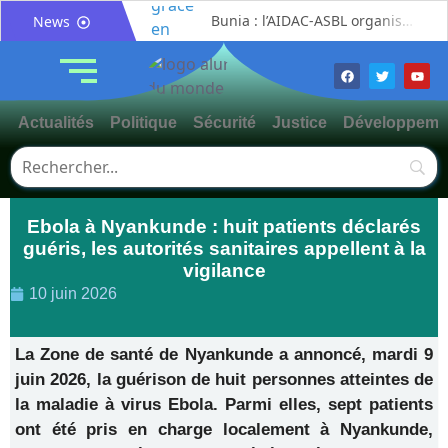
Bunia : l’AIDAC-ASBL organise une prière d’action de grâce en l’honneur des finalistes musulmans admis à l’Examen d’État édition 2026
News
Ituri : un centre de traitement Ebola de plus de 100 lits ouvre ses portes pour renforcer la riposte
Bunia : des jeunes sensibilisés à la masculinité positive pour lutter contre les violences basées sur le genre
Ituri / Riposte contre Ebola : World Vision forme 50 leaders religieux à Bunia pour transformer la foi en actions contre Ebola
Actualités
Politique
Sécurité
Justice
Développeme
Djugu : l’ASADS et ALCAM sensibilisent près de 300 déplacés de Plaine Savo sur la protection des enfants et la cohésion sociale
Météo : une journée partiellement ensoleillée avec un risque d’orages ce vendredi à Bunia
Nord-Kivu : la MONUSCO évacue deux rescapés d’un crash aérien et rapatrie le corps d’une victime à Beni
Ebola à Nyankunde : huit patients déclarés
Mahagi : ASADS Asbl et IEDA Relief sensibilisent la population de Djupabook-Yima contre les violences basées sur le genre
guéris, les autorités sanitaires appellent à la
Mahagi:Me Mokili Mungunuti David salue le déploiement de Mont Gabaon et appelle à une identification concertée des axes à asphalter
vigilance
Procès FRIVAO : Constant Mutamba quitte l’audience et dénonce un « système mafieux »
10 juin 2026
La Zone de santé de Nyankunde a annoncé, mardi 9
juin 2026, la guérison de huit personnes atteintes de
la maladie à virus Ebola. Parmi elles, sept patients
ont été pris en charge localement à Nyankunde,