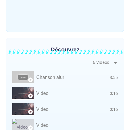
Djugu : l’ASADS et ALCAM sensibilisent
près de 300 déplacés de Plaine Savo sur la
protection des enfants et la…
~
4 août 2026
By
HERITIER RAMAZANI
Découvrez
6 Videos
3:55
Chanson alur
0:16
Video
0:16
Video
Video