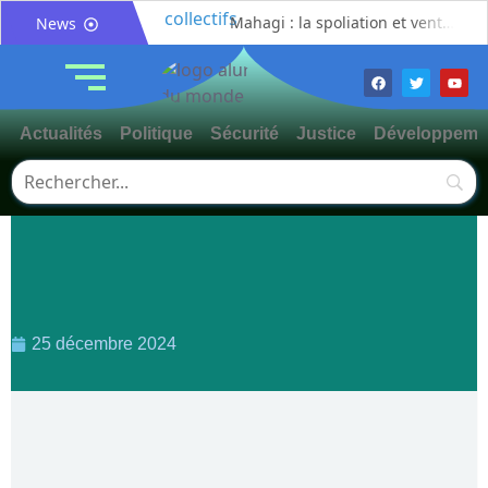
Mahagi : la spoliation et vente illicite des pâturages collectifs au cœur d’un débat sur les risques de conflits fonciers
News
Bunia : le gouverneur du Haut-Uélé, Jean Bakomito Gambu, en mission de travail pour renforcer la coordination sécuritaire et sanitaire avec l’Ituri
Mahagi:Munguromo Pirowambe David alerte sur le renforcement de la présence de la CODECO et la prolifération des barrières illégales
Bunia : l’AIDAC-ASBL organise une prière d’action de grâce en l’honneur des finalistes musulmans admis à l’Examen d’État édition 2026
Actualités
Politique
Sécurité
Justice
Développeme
Ituri : un centre de traitement Ebola de plus de 100 lits ouvre ses portes pour renforcer la riposte
Bunia : des jeunes sensibilisés à la masculinité positive pour lutter contre les violences basées sur le genre
Ituri / Riposte contre Ebola : World Vision forme 50 leaders religieux à Bunia pour transformer la foi en actions contre Ebola
Djugu : l’ASADS et ALCAM sensibilisent près de 300 déplacés de Plaine Savo sur la protection des enfants et la cohésion sociale
Météo : une journée partiellement ensoleillée avec un risque d’orages ce vendredi à Bunia
Nord-Kivu : la MONUSCO évacue deux rescapés d’un crash aérien et rapatrie le corps d’une victime à Beni
25 décembre 2024