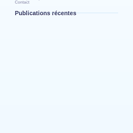
Contact
Publications récentes
Mahagi : la spoliation et vente illicite des
pâturages collectifs au cœur d’un débat sur les
risques de conflits fonciers
Bunia : le gouverneur du Haut-Uélé, Jean
Bakomito Gambu, en mission de travail pour
renforcer la coordination sécuritaire et sanitaire…