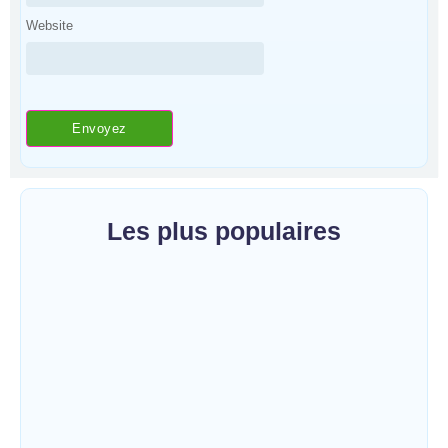
Website
Les plus populaires
Bunia : le gouverneur du Haut-Uélé, Jean
Bakomito Gambu, en mission de travail
pour renforcer la coordination sécuritaire et
sanitaire…
~
7 août 2026
By
HERITIER RAMAZANI