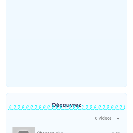
Djugu : l’ASADS et ALCAM sensibilisent
près de 300 déplacés de Plaine Savo sur la
protection des enfants et la…
~
4 août 2026
By
HERITIER RAMAZANI
Météo : une journée partiellement
ensoleillée avec un risque d’orages ce
vendredi à Bunia
~
31 juillet 2026
By
HERITIER RAMAZANI
Découvrez
6 Videos