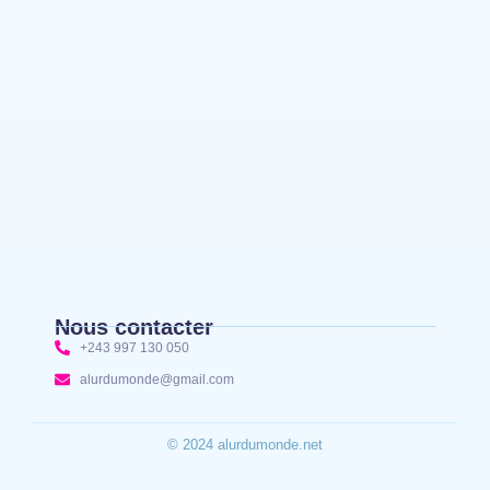
Mahagi:Munguromo Pirowambe David alerte sur
le renforcement de la présence de la CODECO et
la prolifération des barrières illégales
Bunia : l’AIDAC-ASBL organise une prière
d’action de grâce en l’honneur des finalistes
musulmans admis à l’Examen d’État édition 2026
Nous contacter
+243 997 130 050
alurdumonde@gmail.com
© 2024 alurdumonde.net