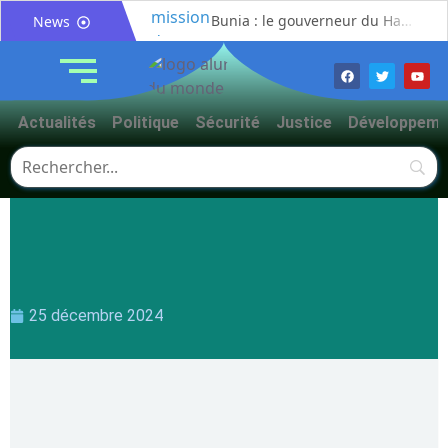
Bunia : le gouverneur du Haut-Uélé, Jean Bakomito Gambu, en mission de travail pour renforcer la coordination sécuritaire et sanitaire avec l’Ituri
News
Mahagi:Munguromo Pirowambe David alerte sur le renforcement de la présence de la CODECO et la prolifération des barrières illégales
Bunia : l’AIDAC-ASBL organise une prière d’action de grâce en l’honneur des finalistes musulmans admis à l’Examen d’État édition 2026
Ituri : un centre de traitement Ebola de plus de 100 lits ouvre ses portes pour renforcer la riposte
Actualités
Politique
Sécurité
Justice
Développeme
Bunia : des jeunes sensibilisés à la masculinité positive pour lutter contre les violences basées sur le genre
Ituri / Riposte contre Ebola : World Vision forme 50 leaders religieux à Bunia pour transformer la foi en actions contre Ebola
Djugu : l’ASADS et ALCAM sensibilisent près de 300 déplacés de Plaine Savo sur la protection des enfants et la cohésion sociale
Météo : une journée partiellement ensoleillée avec un risque d’orages ce vendredi à Bunia
Nord-Kivu : la MONUSCO évacue deux rescapés d’un crash aérien et rapatrie le corps d’une victime à Beni
Mahagi : ASADS Asbl et IEDA Relief sensibilisent la population de Djupabook-Yima contre les violences basées sur le genre
25 décembre 2024