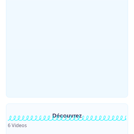
Djugu : l’ASADS et ALCAM sensibilisent
près de 300 déplacés de Plaine Savo sur la
protection des enfants et la…
~
4 août 2026
By
HERITIER RAMAZANI
Météo : une journée partiellement
ensoleillée avec un risque d’orages ce
vendredi à Bunia
~
31 juillet 2026
By
HERITIER RAMAZANI
Découvrez
6 Videos