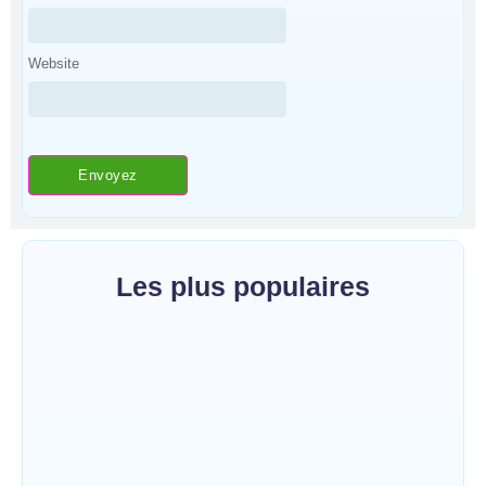
Website
Les plus populaires
Bunia : le gouverneur du Haut-Uélé, Jean
Bakomito Gambu, en mission de travail
pour renforcer la coordination sécuritaire et