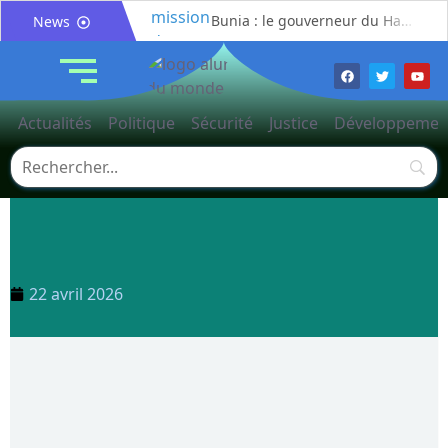
Bunia : le gouverneur du Haut-Uélé, Jean Bakomito Gambu, en mission de travail pour renforcer la coordination sécuritaire et sanitaire avec l’Ituri
News
Mahagi:Munguromo Pirowambe David alerte sur le renforcement de la présence de la CODECO et la prolifération des barrières illégales
Bunia : l’AIDAC-ASBL organise une prière d’action de grâce en l’honneur des finalistes musulmans admis à l’Examen d’État édition 2026
Ituri : un centre de traitement Ebola de plus de 100 lits ouvre ses portes pour renforcer la riposte
Actualités
Politique
Sécurité
Justice
Développemen
Bunia : des jeunes sensibilisés à la masculinité positive pour lutter contre les violences basées sur le genre
Ituri / Riposte contre Ebola : World Vision forme 50 leaders religieux à Bunia pour transformer la foi en actions contre Ebola
Djugu : l’ASADS et ALCAM sensibilisent près de 300 déplacés de Plaine Savo sur la protection des enfants et la cohésion sociale
Météo : une journée partiellement ensoleillée avec un risque d’orages ce vendredi à Bunia
Nord-Kivu : la MONUSCO évacue deux rescapés d’un crash aérien et rapatrie le corps d’une victime à Beni
Mahagi : ASADS Asbl et IEDA Relief sensibilisent la population de Djupabook-Yima contre les violences basées sur le genre
22 avril 2026