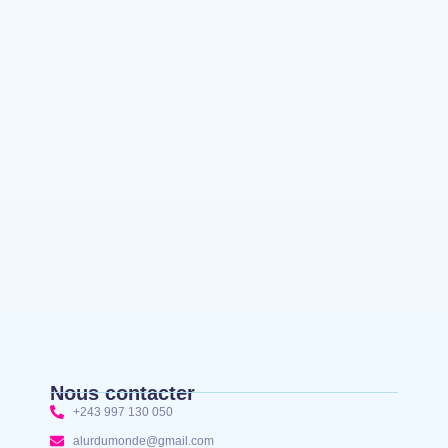
Bakomito Gambu, en mission de travail pour
renforcer la coordination sécuritaire et sanitaire…
Mahagi:Munguromo Pirowambe David alerte sur
le renforcement de la présence de la CODECO et
la prolifération des barrières illégales
Bunia : l’AIDAC-ASBL organise une prière
d’action de grâce en l’honneur des finalistes
musulmans admis à l’Examen d’État édition 2026
Nous contacter
+243 997 130 050
alurdumonde@gmail.com