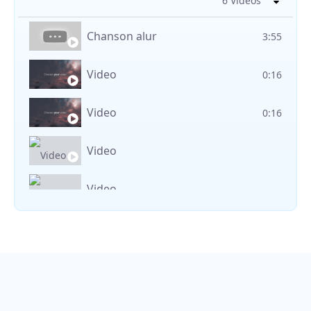
6 Videos
Chanson alur
3:55
Video
0:16
Video
0:16
Video
Video
Vocal avec adungu