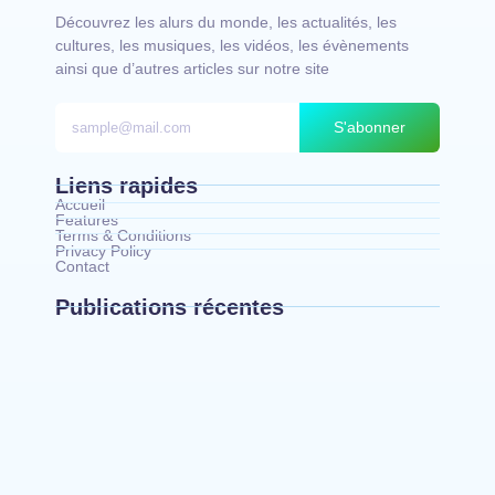
Découvrez les alurs du monde, les actualités, les
cultures, les musiques, les vidéos, les évènements
ainsi que d’autres articles sur notre site
S'abonner
Liens rapides
Accueil
Features
Terms & Conditions
Privacy Policy
Contact
Publications récentes
Bunia : l’AIDAC-ASBL organise une prière
d’action de grâce en l’honneur des finalistes
musulmans admis à l’Examen d’État édition 2026