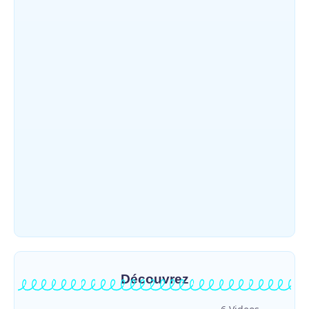
Nord-Kivu : la MONUSCO évacue deux
rescapés d’un crash aérien et rapatrie le
corps d’une victime à Beni
~
31 juillet 2026
By
HERITIER RAMAZANI
Mahagi : ASADS Asbl et IEDA Relief
sensibilisent la population de Djupabook-
Yima contre les violences basées sur le
genre
~
30 juillet 2026
By
HERITIER RAMAZANI
Découvrez