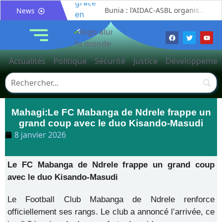
Bunia : l’AIDAC-ASBL organise une prière d’action de grâce en l’honneur des finalistes musulmans admis à l’Examen d’État édition 2026
News
Ituri : un centre de traitement Ebola de plus de 100 lits ouvre ses portes pour renforcer la riposte
Bunia : des jeunes sensibilisés à la masculinité positive pour lutter contre les violences basées sur le genre
Ituri / Riposte contre Ebola : World Vision forme 50 leaders religieux à Bunia pour transformer la foi en actions contre Ebola
Actualités
Politique
Sécurité
Justice
Développemen
Djugu : l’ASADS et ALCAM sensibilisent près de 300 déplacés de Plaine Savo sur la protection des enfants et la cohésion sociale
Météo : une journée partiellement ensoleillée avec un risque d’orages ce vendredi à Bunia
Nord-Kivu : la MONUSCO évacue deux rescapés d’un crash aérien et rapatrie le corps d’une victime à Beni
Mahagi:Le FC Mabanga de Ndrele frappe un
Mahagi : ASADS Asbl et IEDA Relief sensibilisent la population de Djupabook-Yima contre les violences basées sur le genre
grand coup avec le duo Kisando-Masudi
Mahagi:Me Mokili Mungunuti David salue le déploiement de Mont Gabaon et appelle à une identification concertée des axes à asphalter
8 janvier 2026
Procès FRIVAO : Constant Mutamba quitte l’audience et dénonce un « système mafieux »
Le FC Mabanga de Ndrele frappe un grand coup
avec le duo Kisando-Masudi
​Le Football Club Mabanga de Ndrele renforce
officiellement ses rangs. Le club a annoncé l’arrivée, ce