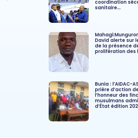
coordination sécu
sanitaire…
Mahagi:Munguro
David alerte sur 
de la présence d
prolifération des 
Bunia : l’AIDAC-A
prière d’action d
l’honneur des fina
musulmans admis
d’État édition 20