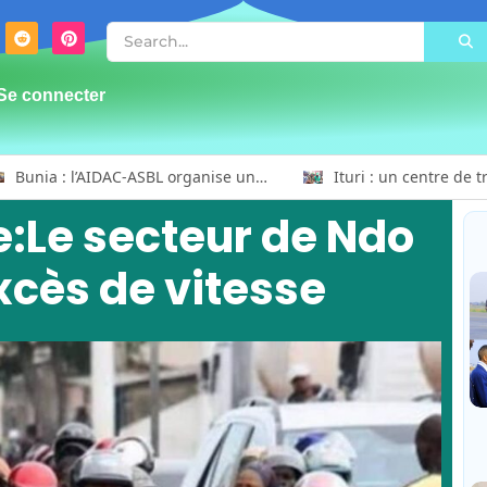
Se connecter
Bunia : l’AIDAC-ASBL organise une prière d’action de grâce en l’honneur des finalistes musulmans admis à l’Examen d’État édition 2026
e:Le secteur de Ndo
xcès de vitesse