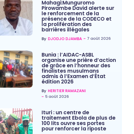
Mahagi:Munguromo
Pirowambe David alerte sur
le renforcement de la
présence de la CODECO et
la prolifération des
barrières illégales
~
7 août 2026
By
DJODJO DJAMBA
Bunia : l’AIDAC-ASBL
organise une prière d’action
de grâce en l’honneur des
finalistes musulmans
admis à l’Examen d’État
édition 2026
By
HERITIER RAMAZANI
~
5 août 2026
Ituri : un centre de
traitement Ebola de plus de
100 lits ouvre ses portes
pour renforcer la riposte