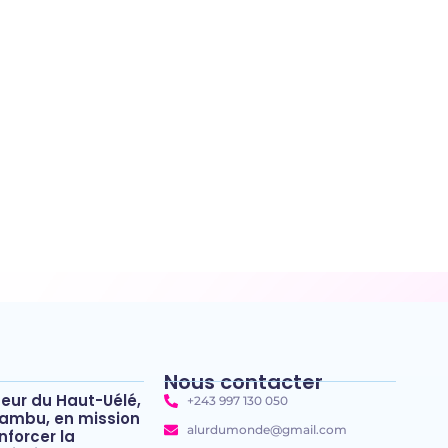
Nous contacter
neur du Haut-Uélé,
+243 997 130 050
ambu, en mission
alurdumonde@gmail.com
nforcer la