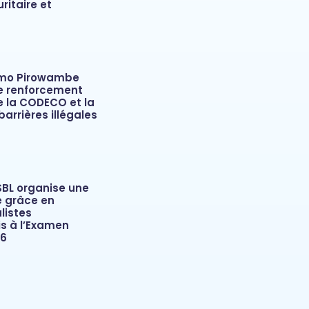
ritaire et
mo Pirowambe
le renforcement
e la CODECO et la
barrières illégales
SBL organise une
e grâce en
listes
 à l’Examen
26