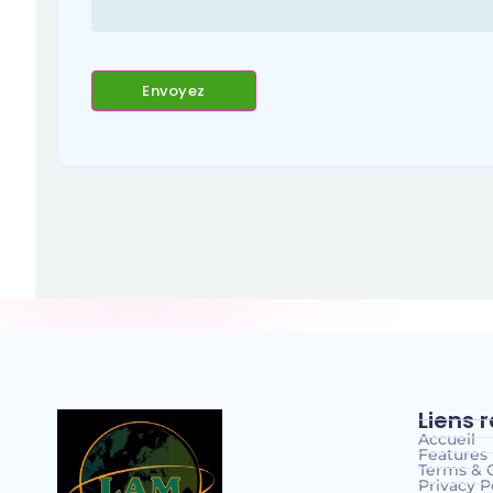
Liens 
Accueil
Features
Terms & 
Privacy P