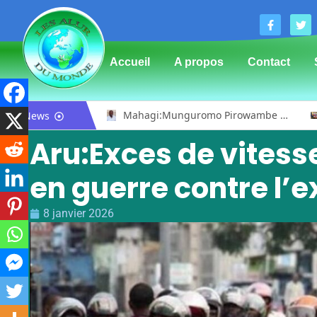
Accueil
A propos
Contact
Bunia : le gouverneur du Haut-Uélé, Jean Bakomito Gambu, en mission de travail pour renforcer la coordination sécuritaire et sanitaire avec l’Ituri
Mahagi:Munguromo Pirowambe David alerte sur le renforcement de la présence de la CODECO et la prolifération des barrières illégales
News
Aru:Exces de vitess
en guerre contre l’e
8 janvier 2026