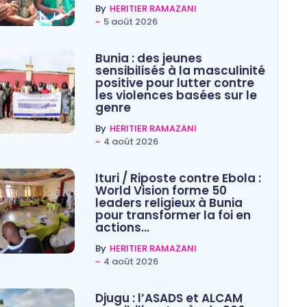
By
HERITIER RAMAZANI
~
5 août 2026
Bunia : des jeunes
sensibilisés à la masculinité
positive pour lutter contre
les violences basées sur le
genre
By
HERITIER RAMAZANI
~
4 août 2026
Ituri / Riposte contre Ebola :
World Vision forme 50
leaders religieux à Bunia
pour transformer la foi en
actions…
By
HERITIER RAMAZANI
~
4 août 2026
Djugu : l’ASADS et ALCAM