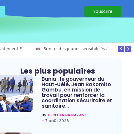
Souscrire
Ituri : un centre de traitement Ebola de plus de 100 lits ouvre ses portes pour renforcer la riposte
Bunia : des jeunes sensibilisés à la masculinité positive pour lutter contre les violences basées sur le genre
Les plus populaires
Bunia : le gouverneur du
Haut-Uélé, Jean Bakomito
Gambu, en mission de
travail pour renforcer la
coordination sécuritaire et
sanitaire…
By
HERITIER RAMAZANI
~
7 août 2026