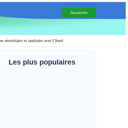
Souscrire
sécuritaire et sanitaire avec l’Ituri
n des barrières illégales
Examen d’État édition 2026
Les plus populaires
s contre Ebola
ia : le gouverneur du Haut-Uélé, Jean
omito Gambu, en mission de travail
cohésion sociale
r renforcer la coordination sécuritaire
sanitaire…
~
7 août 2026
HERITIER RAMAZANI
sur le genre