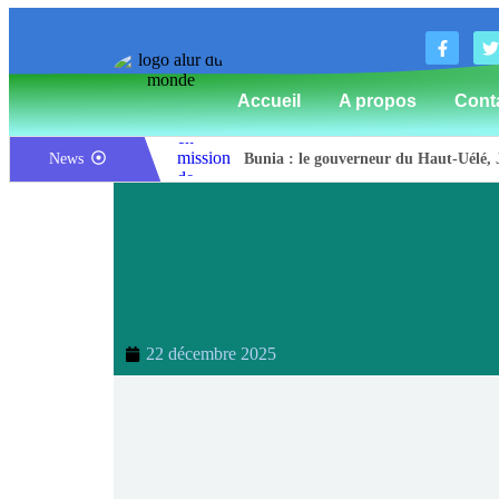
Accueil
A propos
Cont
News
Bunia : le gouverneur du Haut-Uélé, J
Mahagi:Munguromo Pirowambe David ale
Bunia : l’AIDAC-ASBL organise une pr
Ituri : un centre de traitement Ebola d
Bunia : des jeunes sensibilisés à la ma
Ituri / Riposte contre Ebola : World V
22 décembre 2025
Djugu : l’ASADS et ALCAM sensibilisen
Météo : une journée partiellement ens
Nord-Kivu : la MONUSCO évacue deux r
Mahagi : ASADS Asbl et IEDA Relief se