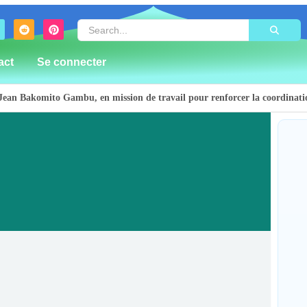
act
Se connecter
ean Bakomito Gambu, en mission de travail pour renforcer la coordination 
rte sur le renforcement de la présence de la CODECO et la prolifératio
ière d’action de grâce en l’honneur des finalistes musulmans admis à l’
e plus de 100 lits ouvre ses portes pour renforcer la riposte
sculinité positive pour lutter contre les violences basées sur le genre
ision forme 50 leaders religieux à Bunia pour transformer la foi en action
Bun
Bak
t près de 300 déplacés de Plaine Savo sur la protection des enfants et la 
pou
et 
oleillée avec un risque d’orages ce vendredi à Bunia
escapés d’un crash aérien et rapatrie le corps d’une victime à Beni
By
nsibilisent la population de Djupabook-Yima contre les violences basées 