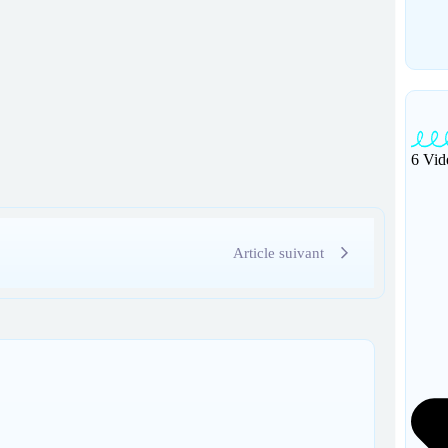
By
6 Vid
Article suivant