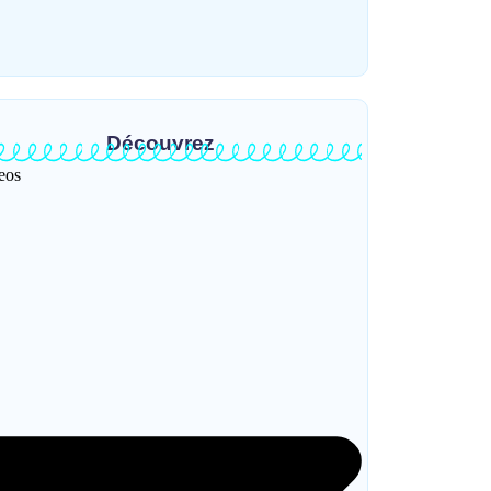
~
31 juillet 2026
HERITIER RAMAZANI
Découvrez
eos