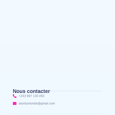
Bunia : le gouverneur du Haut-Uélé, Jean
Bakomito Gambu, en mission de travail pour
renforcer la coordination sécuritaire et sanitaire…
Mahagi:Munguromo Pirowambe David alerte sur
le renforcement de la présence de la CODECO et
la prolifération des barrières illégales
Nous contacter
+243 997 130 050
alurdumonde@gmail.com