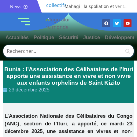
Mahagi : la spoliation et vente illicite des pâturages collectifs au cœur d’un débat sur les risques de conflits fonciers
News
Bunia : le gouverneur du Haut-Uélé, Jean Bakomito Gambu, en mission de travail pour renforcer la coordination sécuritaire et sanitaire avec l’Ituri
Mahagi:Munguromo Pirowambe David alerte sur le renforcement de la présence de la CODECO et la prolifération des barrières illégales
Bunia : l’AIDAC-ASBL organise une prière d’action de grâce en l’honneur des finalistes musulmans admis à l’Examen d’État édition 2026
Actualités
Politique
Sécurité
Justice
Développeme
Ituri : un centre de traitement Ebola de plus de 100 lits ouvre ses portes pour renforcer la riposte
Bunia : des jeunes sensibilisés à la masculinité positive pour lutter contre les violences basées sur le genre
Ituri / Riposte contre Ebola : World Vision forme 50 leaders religieux à Bunia pour transformer la foi en actions contre Ebola
Bunia : l’Association des Célibataires de l’Ituri
Djugu : l’ASADS et ALCAM sensibilisent près de 300 déplacés de Plaine Savo sur la protection des enfants et la cohésion sociale
apporte une assistance en vivre et non vivre
Météo : une journée partiellement ensoleillée avec un risque d’orages ce vendredi à Bunia
aux enfants orphelins de Saint Kizito
Nord-Kivu : la MONUSCO évacue deux rescapés d’un crash aérien et rapatrie le corps d’une victime à Beni
23 décembre 2025
L’Association Nationale des Célibataires du Congo
(ANC), section de l’Ituri, a apporté, ce mardi 23
décembre 2025, une assistance en vivres et non-