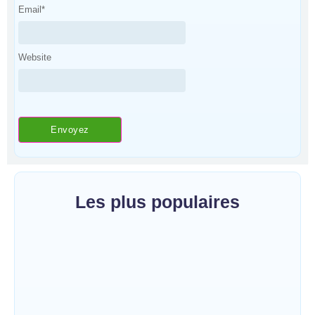
Email
*
Website
Les plus populaires
Mahagi : la spoliation et vente illicite des
pâturages collectifs au cœur d’un débat sur
les risques de conflits fonciers