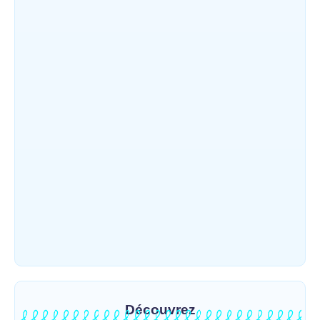
~
4 août 2026
By
HERITIER RAMAZANI
Ituri / Riposte contre Ebola : World Vision
forme 50 leaders religieux à Bunia pour
transformer la foi en actions…
~
4 août 2026
By
HERITIER RAMAZANI
Djugu : l’ASADS et ALCAM sensibilisent
près de 300 déplacés de Plaine Savo sur la
protection des enfants et la…
~
4 août 2026
By
HERITIER RAMAZANI
Découvrez