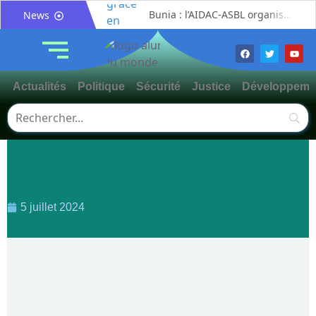
Bunia : l’AIDAC-ASBL organise une prière d’action de grâce en l’honneur des finalistes musulmans admis à l’Examen d’État édition 2026
News
Ituri : un centre de traitement Ebola de plus de 100 lits ouvre ses portes pour renforcer la riposte
Bunia : des jeunes sensibilisés à la masculinité positive pour lutter contre les violences basées sur le genre
Ituri / Riposte contre Ebola : World Vision forme 50 leaders religieux à Bunia pour transformer la foi en actions contre Ebola
Actualités
Politique
Sécurité
Justice
Développeme
Djugu : l’ASADS et ALCAM sensibilisent près de 300 déplacés de Plaine Savo sur la protection des enfants et la cohésion sociale
Météo : une journée partiellement ensoleillée avec un risque d’orages ce vendredi à Bunia
Nord-Kivu : la MONUSCO évacue deux rescapés d’un crash aérien et rapatrie le corps d’une victime à Beni
Mahagi : ASADS Asbl et IEDA Relief sensibilisent la population de Djupabook-Yima contre les violences basées sur le genre
Mahagi:Me Mokili Mungunuti David salue le déploiement de Mont Gabaon et appelle à une identification concertée des axes à asphalter
Procès FRIVAO : Constant Mutamba quitte l’audience et dénonce un « système mafieux »
5 juillet 2024