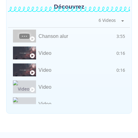
Découvrez
6 Videos
3:55
Chanson alur
0:16
Video
0:16
Video
Video
Video
Vocal avec adungu