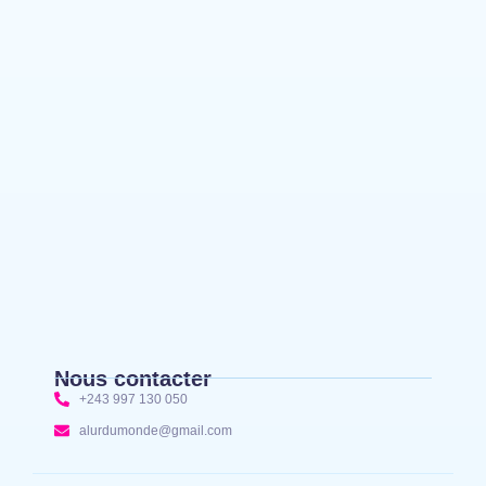
Bunia : l’AIDAC-ASBL organise une prière
d’action de grâce en l’honneur des finalistes
musulmans admis à l’Examen d’État édition 2026
Ituri : un centre de traitement Ebola de plus de
100 lits ouvre ses portes pour renforcer la riposte
Bunia : des jeunes sensibilisés à la masculinité
positive pour lutter contre les violences basées
sur le genre
Nous contacter
+243 997 130 050
alurdumonde@gmail.com