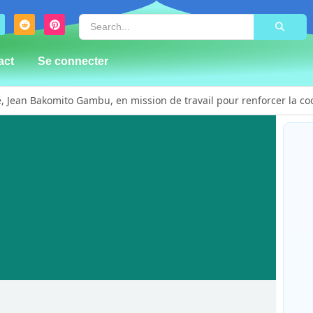
act
Se connecter
 Jean Bakomito Gambu, en mission de travail pour renforcer la coord
alerte sur le renforcement de la présence de la CODECO et la pro
prière d’action de grâce en l’honneur des finalistes musulmans adm
a de plus de 100 lits ouvre ses portes pour renforcer la riposte
 masculinité positive pour lutter contre les violences basées sur le
d Vision forme 50 leaders religieux à Bunia pour transformer la foi 
ent près de 300 déplacés de Plaine Savo sur la protection des enfan
Bun
ensoleillée avec un risque d’orages ce vendredi à Bunia
Bak
pou
 rescapés d’un crash aérien et rapatrie le corps d’une victime à
et 
 sensibilisent la population de Djupabook-Yima contre les violence
By