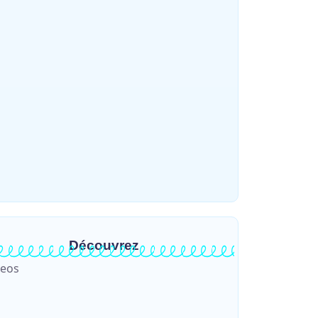
gu : l’ASADS et ALCAM sensibilisent
s de 300 déplacés de Plaine Savo sur la
tection des enfants et la…
~
4 août 2026
HERITIER RAMAZANI
éo : une journée partiellement
oleillée avec un risque d’orages ce
dredi à Bunia
~
31 juillet 2026
HERITIER RAMAZANI
Découvrez
deos