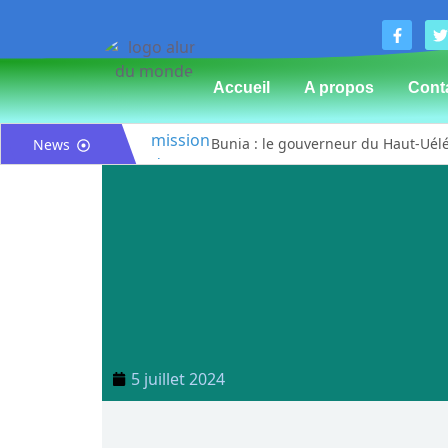
Accueil
A propos
Cont
Bunia : le gouverneur du Haut-Uélé,
News
Mahagi:Munguromo Pirowambe David 
Bunia : l’AIDAC-ASBL organise une 
Ituri : un centre de traitement Ebol
Bunia : des jeunes sensibilisés à la
Ituri / Riposte contre Ebola : Worl
Djugu : l’ASADS et ALCAM sensibilis
Météo : une journée partiellement 
5 juillet 2024
Nord-Kivu : la MONUSCO évacue deux
Mahagi : ASADS Asbl et IEDA Relief