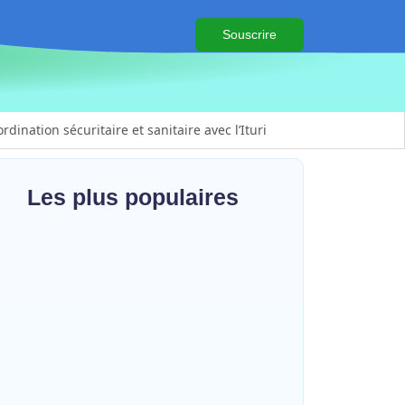
Souscrire
ination sécuritaire et sanitaire avec l’Ituri
lifération des barrières illégales
is à l’Examen d’État édition 2026
Les plus populaires
 genre
en actions contre Ebola
ts et la cohésion sociale
ia : le gouverneur du Haut-Uélé, Jean
omito Gambu, en mission de travail
r renforcer la coordination sécuritaire
 Beni
sanitaire…
s basées sur le genre
~
7 août 2026
HERITIER RAMAZANI