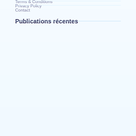
Terms & Conditions
Privacy Policy
Contact
Publications récentes
Bunia : l’AIDAC-ASBL organise une prière
d’action de grâce en l’honneur des finalistes
musulmans admis à l’Examen d’État édition 2026
Ituri : un centre de traitement Ebola de plus de
100 lits ouvre ses portes pour renforcer la riposte
Bunia : des jeunes sensibilisés à la masculinité