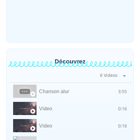
Mahagi : ASADS Asbl et IEDA Relief
sensibilisent la population de Djupabook-
Yima contre les violences basées sur le
genre
~
30 juillet 2026
By
HERITIER RAMAZANI
Découvrez
6 Videos
3:55
Chanson alur
0:16
Video
0:16
Video