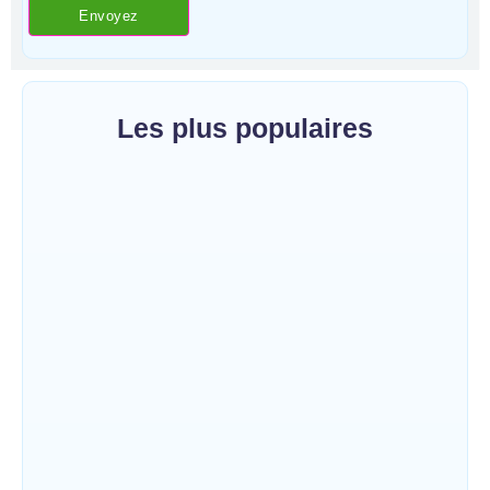
Les plus populaires
Bunia : l’AIDAC-ASBL organise une prière
d’action de grâce en l’honneur des
finalistes musulmans admis à l’Examen
d’État édition 2026
~
5 août 2026
By
HERITIER RAMAZANI
Ituri : un centre de traitement Ebola de plus
de 100 lits ouvre ses portes pour renforcer
la riposte
~
5 août 2026