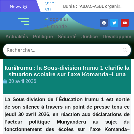
Bunia : l’AIDAC-ASBL organise une prière d’action de grâce en l’honneur des finalistes musulmans admis à l’Examen d’État édition 2026
News
Ituri : un centre de traitement Ebola de plus de 100 lits ouvre ses portes pour renforcer la riposte
Bunia : des jeunes sensibilisés à la masculinité positive pour lutter contre les violences basées sur le genre
Ituri / Riposte contre Ebola : World Vision forme 50 leaders religieux à Bunia pour transformer la foi en actions contre Ebola
Actualités
Politique
Sécurité
Justice
Développeme
Djugu : l’ASADS et ALCAM sensibilisent près de 300 déplacés de Plaine Savo sur la protection des enfants et la cohésion sociale
Météo : une journée partiellement ensoleillée avec un risque d’orages ce vendredi à Bunia
Nord-Kivu : la MONUSCO évacue deux rescapés d’un crash aérien et rapatrie le corps d’une victime à Beni
Ituri/Irumu : la Sous-division Irumu 1 clarifie la
Mahagi : ASADS Asbl et IEDA Relief sensibilisent la population de Djupabook-Yima contre les violences basées sur le genre
situation scolaire sur l’axe Komanda–Luna
Mahagi:Me Mokili Mungunuti David salue le déploiement de Mont Gabaon et appelle à une identification concertée des axes à asphalter
30 avril 2026
Procès FRIVAO : Constant Mutamba quitte l’audience et dénonce un « système mafieux »
La Sous-division de l’Éducation Irumu 1 est sortie
de son silence à travers un point de presse tenu ce
jeudi 30 avril 2026, en réaction aux déclarations de
l’acteur politique Munyanderu au sujet du
fonctionnement des écoles sur l’axe Komanda–