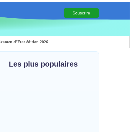
Souscrire
Examen d’État édition 2026
Les plus populaires
s contre Ebola
cohésion sociale
ia : l’AIDAC-ASBL organise une prière
ction de grâce en l’honneur des
alistes musulmans admis à l’Examen
tat édition 2026
sur le genre
~
5 août 2026
tée des axes à asphalter
HERITIER RAMAZANI
ri : un centre de traitement Ebola de