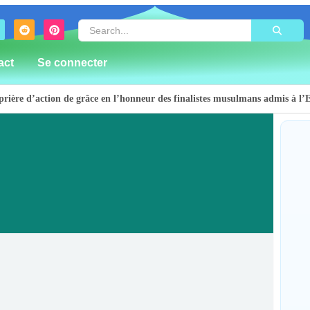
act
Se connecter
ière d’action de grâce en l’honneur des finalistes musulmans admis à l’
e plus de 100 lits ouvre ses portes pour renforcer la riposte
sculinité positive pour lutter contre les violences basées sur le genre
ision forme 50 leaders religieux à Bunia pour transformer la foi en action
t près de 300 déplacés de Plaine Savo sur la protection des enfants et la 
oleillée avec un risque d’orages ce vendredi à Bunia
Bun
d’a
escapés d’un crash aérien et rapatrie le corps d’une victime à Beni
fin
d’É
nsibilisent la population de Djupabook-Yima contre les violences basées 
ue le déploiement de Mont Gabaon et appelle à une identification concer
By
itte l’audience et dénonce un « système mafieux »
Itu