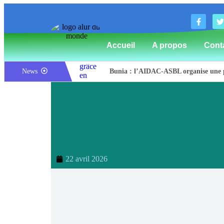
Accueil
A propos
Cont
News
Bunia : l’AIDAC-ASBL organise une pr
Ituri : un centre de traitement Ebola d
Bunia : des jeunes sensibilisés à la ma
Ituri / Riposte contre Ebola : World V
Djugu : l’ASADS et ALCAM sensibilisen
Météo : une journée partiellement ens
22 avril 2026
Nord-Kivu : la MONUSCO évacue deux r
Mahagi : ASADS Asbl et IEDA Relief se
Mahagi:Me Mokili Mungunuti David sal
Procès FRIVAO : Constant Mutamba qu