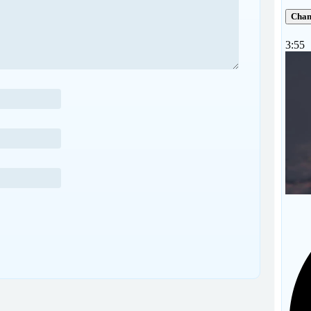
Chan
3:55