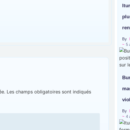
Itu
plu
ren
By
~
5 
Bun
mas
ée.
Les champs obligatoires sont indiqués
vio
By
~
4 