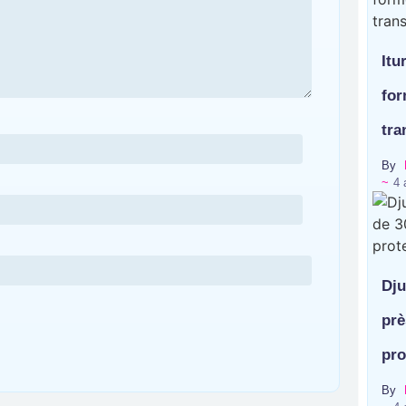
Itu
for
tra
By
~
4 
Dju
prè
pro
By