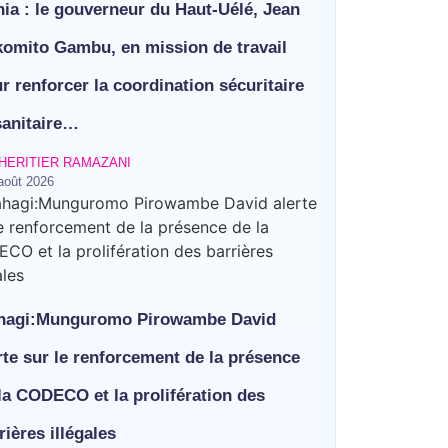
 cœur d’un débat sur les risques
ia : le gouverneur du Haut-Uélé, Jean
omito Gambu, en mission de travail
er contre les violences basées sur
r renforcer la coordination sécuritaire
 portes pour renforcer la riposte
ages ce vendredi à Bunia
ion de travail pour renforcer la
sanitaire…
honneur des finalistes musulmans
HERITIER RAMAZANI
août 2026
eux à Bunia pour transformer la
et rapatrie le corps d’une
laine Savo sur la protection des
hagi:Munguromo Pirowambe David
rte sur le renforcement de la présence
la CODECO et la prolifération des
rières illégales