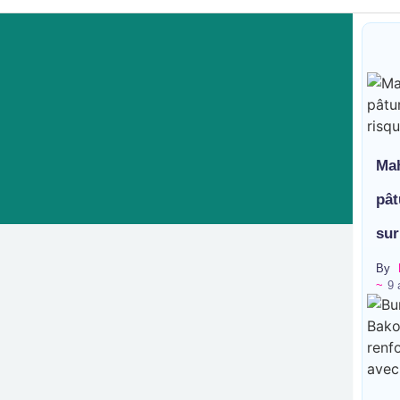
Mah
pât
sur
By
~
9 
vid alerte sur le renforcement 