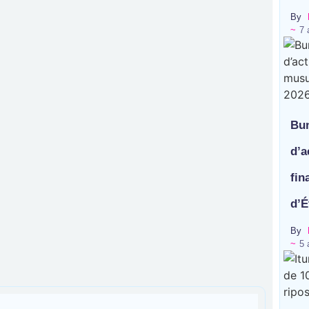
By
~
7 
Bun
d’a
fin
d’É
By
~
5 