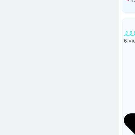
~
4 
6 Vi