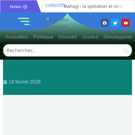
Mahagi : la spoliation et vente illicite des pâturages collectifs au cœur d’un débat sur les risques de conflits fonciers
News
Bunia : le gouverneur du Haut-Uélé, Jean Bakomito Gambu, en mission de travail pour renforcer la coordination sécuritaire et sanitaire avec l’Ituri
Mahagi:Munguromo Pirowambe David alerte sur le renforcement de la présence de la CODECO et la prolifération des barrières illégales
Bunia : l’AIDAC-ASBL organise une prière d’action de grâce en l’honneur des finalistes musulmans admis à l’Examen d’État édition 2026
Actualités
Politique
Sécurité
Justice
Développeme
Ituri : un centre de traitement Ebola de plus de 100 lits ouvre ses portes pour renforcer la riposte
Bunia : des jeunes sensibilisés à la masculinité positive pour lutter contre les violences basées sur le genre
Ituri / Riposte contre Ebola : World Vision forme 50 leaders religieux à Bunia pour transformer la foi en actions contre Ebola
Djugu : l’ASADS et ALCAM sensibilisent près de 300 déplacés de Plaine Savo sur la protection des enfants et la cohésion sociale
Météo : une journée partiellement ensoleillée avec un risque d’orages ce vendredi à Bunia
18 février 2026
Nord-Kivu : la MONUSCO évacue deux rescapés d’un crash aérien et rapatrie le corps d’une victime à Beni