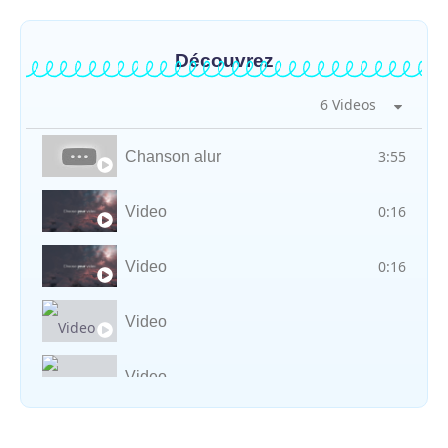
Découvrez
6 Videos
3:55
Chanson alur
0:16
Video
0:16
Video
Video
Video
Vocal avec adungu