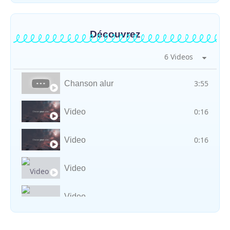
Découvrez
6 Videos
3:55
Chanson alur
0:16
Video
0:16
Video
Video
Video
Vocal avec adungu