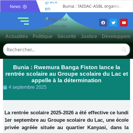
Bunia : l’AIDAC-ASBL organise une prière d’action de grâce en l’honneur des finalistes musulmans admis à l’Examen d’État édition 2026
News
Ituri : un centre de traitement Ebola de plus de 100 lits ouvre ses portes pour renforcer la riposte
Bunia : des jeunes sensibilisés à la masculinité positive pour lutter contre les violences basées sur le genre
Ituri / Riposte contre Ebola : World Vision forme 50 leaders religieux à Bunia pour transformer la foi en actions contre Ebola
Actualités
Politique
Sécurité
Justice
Développeme
Djugu : l’ASADS et ALCAM sensibilisent près de 300 déplacés de Plaine Savo sur la protection des enfants et la cohésion sociale
Météo : une journée partiellement ensoleillée avec un risque d’orages ce vendredi à Bunia
Nord-Kivu : la MONUSCO évacue deux rescapés d’un crash aérien et rapatrie le corps d’une victime à Beni
Bunia : Rwemura Banga Fiston lance la
Mahagi : ASADS Asbl et IEDA Relief sensibilisent la population de Djupabook-Yima contre les violences basées sur le genre
rentrée scolaire au Groupe scolaire du Lac et
Mahagi:Me Mokili Mungunuti David salue le déploiement de Mont Gabaon et appelle à une identification concertée des axes à asphalter
appelle à la détermination
Procès FRIVAO : Constant Mutamba quitte l’audience et dénonce un « système mafieux »
4 septembre 2025
La rentrée scolaire 2025-2026 a été effective ce lundi
1er septembre au Groupe scolaire du Lac, une école
privée agréée située au quartier Kanyasi, dans la