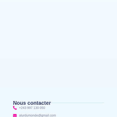
Bunia : l’AIDAC-ASBL organise une prière
d’action de grâce en l’honneur des finalistes
musulmans admis à l’Examen d’État édition 2026
Ituri : un centre de traitement Ebola de plus de
100 lits ouvre ses portes pour renforcer la riposte
Bunia : des jeunes sensibilisés à la masculinité
positive pour lutter contre les violences basées
sur le genre
Nous contacter
+243 997 130 050
alurdumonde@gmail.com