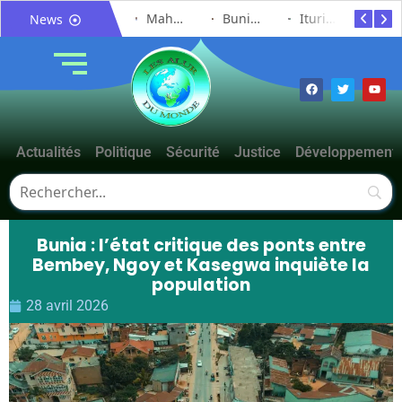
Mahagi : ASADS Asbl et IEDA Relief sensibilisent la population de Djupabook-Yima contre les violences basées sur le genre
Bunia : le gouverneur du Haut-Uélé, Jean Bakomito Gambu, en mission de travail pour renforcer la coordination sécuritaire et sanitaire avec l’Ituri
Mahagi:Munguromo Pirowambe David alerte sur le renforcement de la présence de la CODECO et la prolifération des barrières illégales
Bunia : l’AIDAC-ASBL organise une prière d’action de grâce en l’honneur des finalistes musulmans admis à l’Examen d’État édition 2026
Ituri : un centre de traitement Ebola de plus de 100 lits ouvre ses portes pour renforcer la riposte
News
Actualités
Politique
Sécurité
Justice
Développement
Bunia : l’état critique des ponts entre
Bembey, Ngoy et Kasegwa inquiète la
population
28 avril 2026