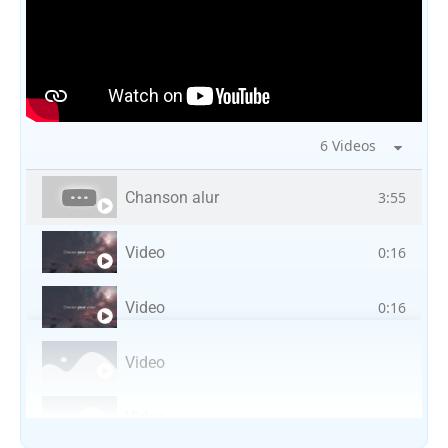
6 Videos
Chanson alur
3:55
Video
0:16
Video
0:16
Video
Video