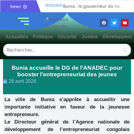
Bunia : le gouverneur du Haut-Uélé, Jean Bakomito Gambu, en mission de travail pour renforcer la coordination sécuritaire et sanitaire avec l’Ituri
News
Mahagi:Munguromo Pirowambe David alerte sur le renforcement de la présence de la CODECO et la prolifération des barrières illégales
Bunia : l’AIDAC-ASBL organise une prière d’action de grâce en l’honneur des finalistes musulmans admis à l’Examen d’État édition 2026
Ituri : un centre de traitement Ebola de plus de 100 lits ouvre ses portes pour renforcer la riposte
Actualités
Politique
Sécurité
Justice
Développeme
Bunia : des jeunes sensibilisés à la masculinité positive pour lutter contre les violences basées sur le genre
Ituri / Riposte contre Ebola : World Vision forme 50 leaders religieux à Bunia pour transformer la foi en actions contre Ebola
Djugu : l’ASADS et ALCAM sensibilisent près de 300 déplacés de Plaine Savo sur la protection des enfants et la cohésion sociale
Bunia accueille le DG de l’ANADEC pour
Météo : une journée partiellement ensoleillée avec un risque d’orages ce vendredi à Bunia
booster l’entrepreneuriat des jeunes
Nord-Kivu : la MONUSCO évacue deux rescapés d’un crash aérien et rapatrie le corps d’une victime à Beni
28 avril 2026
Mahagi : ASADS Asbl et IEDA Relief sensibilisent la population de Djupabook-Yima contre les violences basées sur le genre
La ville de Bunia s’apprête à accueillir une
importante initiative en faveur de la jeunesse
entrepreneure.
Le Directeur général de l’Agence nationale de
développement de l’entrepreneuriat congolais