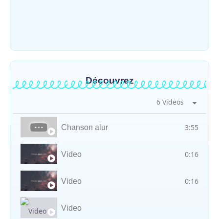
Météo : une journée partiellement
ensoleillée avec un risque d’orages ce
vendredi à Bunia
~
31 juillet 2026
By
HERITIER RAMAZANI
Découvrez
6 Videos
3:55
Chanson alur
0:16
Video
0:16
Video
Video