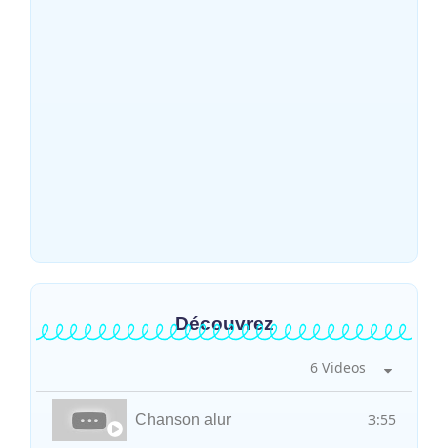
rescapés d’un crash aérien et rapatrie le
corps d’une victime à Beni
~
31 juillet 2026
By
HERITIER RAMAZANI
Mahagi : ASADS Asbl et IEDA Relief
sensibilisent la population de Djupabook-
Yima contre les violences basées sur le
genre
~
30 juillet 2026
By
HERITIER RAMAZANI
Découvrez
6 Videos
3:55
Chanson alur