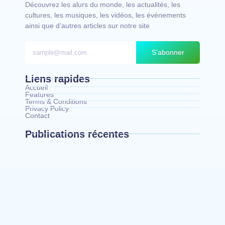
Découvrez les alurs du monde, les actualités, les
cultures, les musiques, les vidéos, les évènements
ainsi que d’autres articles sur notre site
S'abonner
Liens rapides
Accueil
Features
Terms & Conditions
Privacy Policy
Contact
Publications récentes
Bunia : l’AIDAC-ASBL organise une prière
d’action de grâce en l’honneur des finalistes
musulmans admis à l’Examen d’État édition 2026