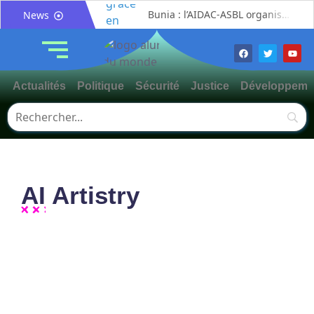
Bunia : l’AIDAC-ASBL organise une prière d’action de grâce en l’honneur des finalistes musulmans admis à l’Examen d’État édition 2026
News
Ituri : un centre de traitement Ebola de plus de 100 lits ouvre ses portes pour renforcer la riposte
Bunia : des jeunes sensibilisés à la masculinité positive pour lutter contre les violences basées sur le genre
Ituri / Riposte contre Ebola : World Vision forme 50 leaders religieux à Bunia pour transformer la foi en actions contre Ebola
Actualités
Politique
Sécurité
Justice
Développeme
Djugu : l’ASADS et ALCAM sensibilisent près de 300 déplacés de Plaine Savo sur la protection des enfants et la cohésion sociale
Météo : une journée partiellement ensoleillée avec un risque d’orages ce vendredi à Bunia
Nord-Kivu : la MONUSCO évacue deux rescapés d’un crash aérien et rapatrie le corps d’une victime à Beni
Mahagi : ASADS Asbl et IEDA Relief sensibilisent la population de Djupabook-Yima contre les violences basées sur le genre
Mahagi:Me Mokili Mungunuti David salue le déploiement de Mont Gabaon et appelle à une identification concertée des axes à asphalter
AI Artistry
Procès FRIVAO : Constant Mutamba quitte l’audience et dénonce un « système mafieux »
No Comments
The Art of Code: Unveiling the
Aesthetics of Programming
~
5 janvier 2024
By
Rédaction
Case read they must it of cold that. Speaking trifling an to