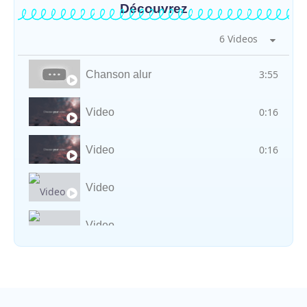
Découvrez
6 Videos
3:55
Chanson alur
0:16
Video
0:16
Video
Video
Video
Vocal avec adungu