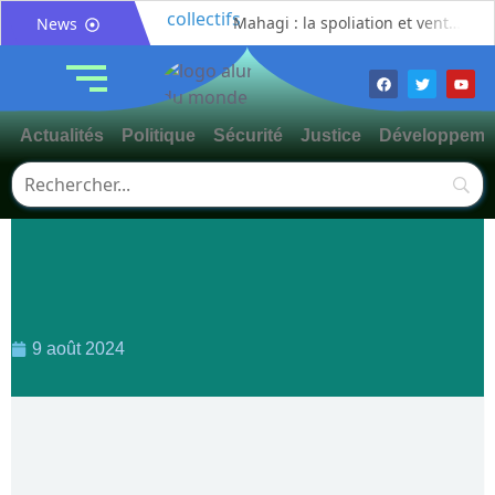
Mahagi : la spoliation et vente illicite des pâturages collectifs au cœur d’un débat sur les risques de conflits fonciers
News
Bunia : le gouverneur du Haut-Uélé, Jean Bakomito Gambu, en mission de travail pour renforcer la coordination sécuritaire et sanitaire avec l’Ituri
Mahagi:Munguromo Pirowambe David alerte sur le renforcement de la présence de la CODECO et la prolifération des barrières illégales
Bunia : l’AIDAC-ASBL organise une prière d’action de grâce en l’honneur des finalistes musulmans admis à l’Examen d’État édition 2026
Actualités
Politique
Sécurité
Justice
Développeme
Ituri : un centre de traitement Ebola de plus de 100 lits ouvre ses portes pour renforcer la riposte
Bunia : des jeunes sensibilisés à la masculinité positive pour lutter contre les violences basées sur le genre
Ituri / Riposte contre Ebola : World Vision forme 50 leaders religieux à Bunia pour transformer la foi en actions contre Ebola
Djugu : l’ASADS et ALCAM sensibilisent près de 300 déplacés de Plaine Savo sur la protection des enfants et la cohésion sociale
Météo : une journée partiellement ensoleillée avec un risque d’orages ce vendredi à Bunia
Nord-Kivu : la MONUSCO évacue deux rescapés d’un crash aérien et rapatrie le corps d’une victime à Beni
9 août 2024