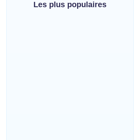
Les plus populaires
Mahagi : la spoliation et vente illicite des
pâturages collectifs au cœur d’un débat sur
les risques de conflits fonciers
~
9 août 2026
By
HERITIER RAMAZANI