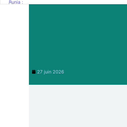
27 juin 2026
Mahagi:Munguromo Pirowambe Da
la prolifération des barrières ill