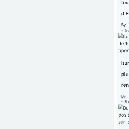
fin
d’É
By
~
5 
Itu
plu
ren
By
~
5 