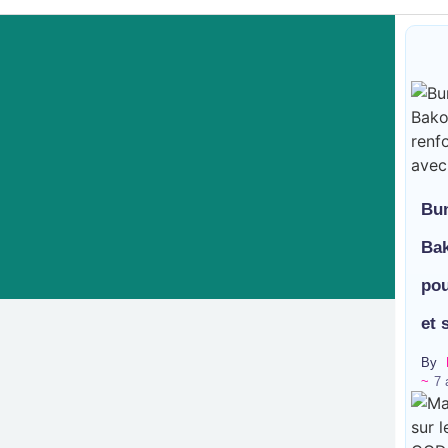
Bun
Bak
pou
et 
By
~
7 
vid alerte sur le renforcement 
égales