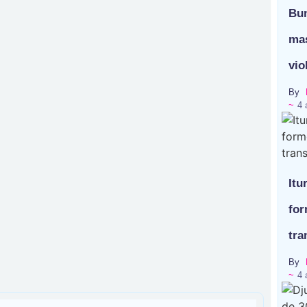
Bun
mas
vio
By
~
4 
Itu
for
tra
By
~
4 