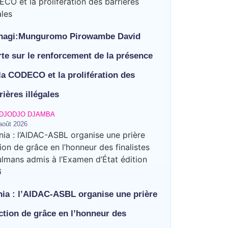
er contre les violences basées sur
 portes pour renforcer la riposte
hagi:Munguromo Pirowambe David
ages ce vendredi à Bunia
ion de travail pour renforcer la
honneur des finalistes musulmans
rte sur le renforcement de la présence
la CODECO et la prolifération des
rières illégales
eux à Bunia pour transformer la
et rapatrie le corps d’une
laine Savo sur la protection des
DJODJO DJAMBA
août 2026
e Djupabook-Yima contre les
ia : l’AIDAC-ASBL organise une prière
ction de grâce en l’honneur des