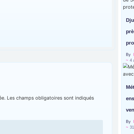
Dju
prè
pro
By
~
4 
Mét
ée.
Les champs obligatoires sont indiqués
ens
ven
By
~
31