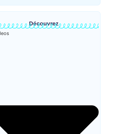
Découvrez
deos