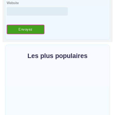
Website
Les plus populaires
Bunia : le gouverneur du Haut-Uélé, Jean
Bakomito Gambu, en mission de travail
pour renforcer la coordination sécuritaire et
sanitaire…
~
7 août 2026
By
HERITIER RAMAZANI