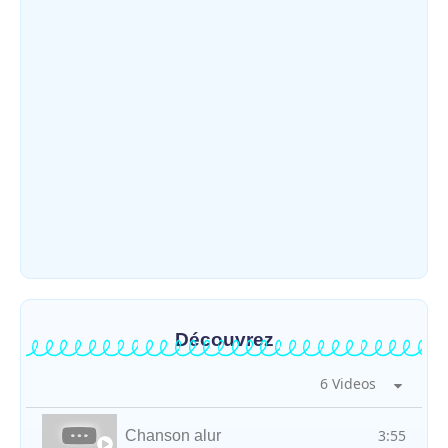
Djugu : l’ASADS et ALCAM sensibilisent
près de 300 déplacés de Plaine Savo sur la
protection des enfants et la…
~
4 août 2026
By
HERITIER RAMAZANI
Météo : une journée partiellement
ensoleillée avec un risque d’orages ce
vendredi à Bunia
~
31 juillet 2026
By
HERITIER RAMAZANI
Découvrez
6 Videos
3:55
Chanson alur