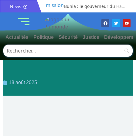
Bunia : le gouverneur du Haut-Uélé, Jean Bakomito Gambu, en mission de travail pour renforcer la coordination sécuritaire et sanitaire avec l’Ituri
News
Mahagi:Munguromo Pirowambe David alerte sur le renforcement de la présence de la CODECO et la prolifération des barrières illégales
Bunia : l’AIDAC-ASBL organise une prière d’action de grâce en l’honneur des finalistes musulmans admis à l’Examen d’État édition 2026
Ituri : un centre de traitement Ebola de plus de 100 lits ouvre ses portes pour renforcer la riposte
Actualités
Politique
Sécurité
Justice
Développeme
Bunia : des jeunes sensibilisés à la masculinité positive pour lutter contre les violences basées sur le genre
Ituri / Riposte contre Ebola : World Vision forme 50 leaders religieux à Bunia pour transformer la foi en actions contre Ebola
Djugu : l’ASADS et ALCAM sensibilisent près de 300 déplacés de Plaine Savo sur la protection des enfants et la cohésion sociale
Météo : une journée partiellement ensoleillée avec un risque d’orages ce vendredi à Bunia
Nord-Kivu : la MONUSCO évacue deux rescapés d’un crash aérien et rapatrie le corps d’une victime à Beni
18 août 2025
Mahagi : ASADS Asbl et IEDA Relief sensibilisent la population de Djupabook-Yima contre les violences basées sur le genre