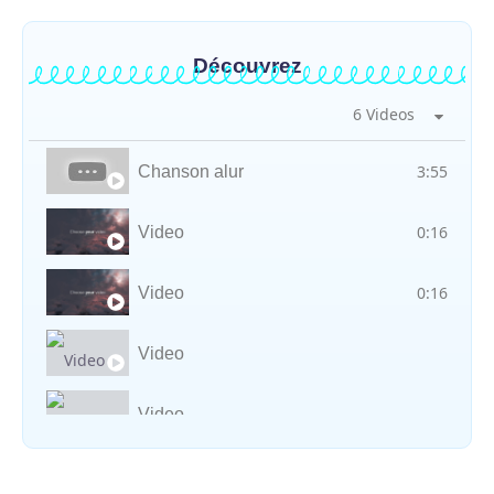
Découvrez
6 Videos
3:55
Chanson alur
0:16
Video
0:16
Video
Video
Video
Vocal avec adungu