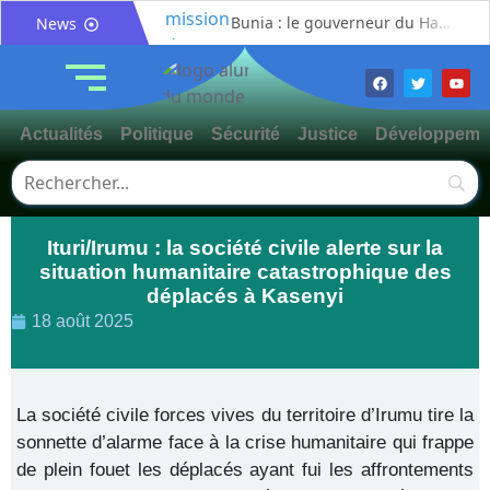
Bunia : le gouverneur du Haut-Uélé, Jean Bakomito Gambu, en mission de travail pour renforcer la coordination sécuritaire et sanitaire avec l’Ituri
News
Mahagi:Munguromo Pirowambe David alerte sur le renforcement de la présence de la CODECO et la prolifération des barrières illégales
Bunia : l’AIDAC-ASBL organise une prière d’action de grâce en l’honneur des finalistes musulmans admis à l’Examen d’État édition 2026
Ituri : un centre de traitement Ebola de plus de 100 lits ouvre ses portes pour renforcer la riposte
Actualités
Politique
Sécurité
Justice
Développeme
Bunia : des jeunes sensibilisés à la masculinité positive pour lutter contre les violences basées sur le genre
Ituri / Riposte contre Ebola : World Vision forme 50 leaders religieux à Bunia pour transformer la foi en actions contre Ebola
Djugu : l’ASADS et ALCAM sensibilisent près de 300 déplacés de Plaine Savo sur la protection des enfants et la cohésion sociale
Ituri/Irumu : la société civile alerte sur la
Météo : une journée partiellement ensoleillée avec un risque d’orages ce vendredi à Bunia
situation humanitaire catastrophique des
Nord-Kivu : la MONUSCO évacue deux rescapés d’un crash aérien et rapatrie le corps d’une victime à Beni
déplacés à Kasenyi
Mahagi : ASADS Asbl et IEDA Relief sensibilisent la population de Djupabook-Yima contre les violences basées sur le genre
18 août 2025
La société civile forces vives du territoire d’Irumu tire la
sonnette d’alarme face à la crise humanitaire qui frappe
de plein fouet les déplacés ayant fui les affrontements