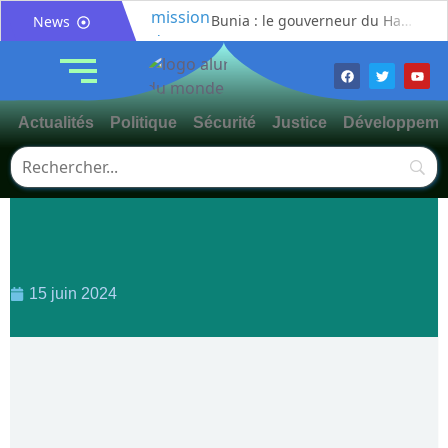
Bunia : le gouverneur du Haut-Uélé, Jean Bakomito Gambu, en mission de travail pour renforcer la coordination sécuritaire et sanitaire avec l’Ituri
News
Mahagi:Munguromo Pirowambe David alerte sur le renforcement de la présence de la CODECO et la prolifération des barrières illégales
Bunia : l’AIDAC-ASBL organise une prière d’action de grâce en l’honneur des finalistes musulmans admis à l’Examen d’État édition 2026
Ituri : un centre de traitement Ebola de plus de 100 lits ouvre ses portes pour renforcer la riposte
Actualités
Politique
Sécurité
Justice
Développeme
Bunia : des jeunes sensibilisés à la masculinité positive pour lutter contre les violences basées sur le genre
Ituri / Riposte contre Ebola : World Vision forme 50 leaders religieux à Bunia pour transformer la foi en actions contre Ebola
Djugu : l’ASADS et ALCAM sensibilisent près de 300 déplacés de Plaine Savo sur la protection des enfants et la cohésion sociale
Météo : une journée partiellement ensoleillée avec un risque d’orages ce vendredi à Bunia
Nord-Kivu : la MONUSCO évacue deux rescapés d’un crash aérien et rapatrie le corps d’une victime à Beni
Mahagi : ASADS Asbl et IEDA Relief sensibilisent la population de Djupabook-Yima contre les violences basées sur le genre
15 juin 2024