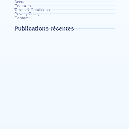
Accueil
Features
Terms & Conditions
Privacy Policy
Contact
Publications récentes
Bunia : le gouverneur du Haut-Uélé, Jean
Bakomito Gambu, en mission de travail pour
renforcer la coordination sécuritaire et sanitaire…
Mahagi:Munguromo Pirowambe David alerte sur
le renforcement de la présence de la CODECO et
la prolifération des barrières illégales