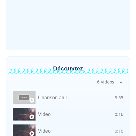
Météo : une journée partiellement
ensoleillée avec un risque d’orages ce
vendredi à Bunia
~
31 juillet 2026
By
HERITIER RAMAZANI
Découvrez
6 Videos
3:55
Chanson alur
0:16
Video
0:16
Video