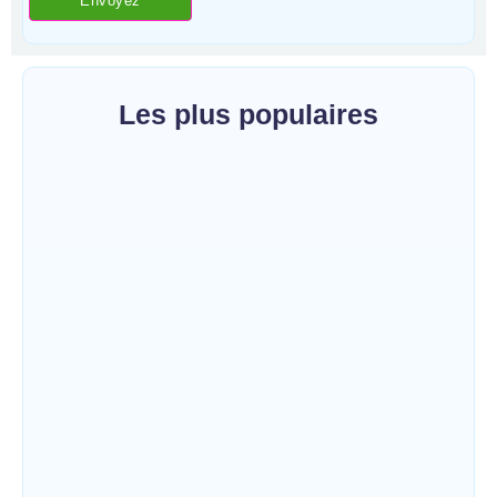
Les plus populaires
Bunia : le gouverneur du Haut-Uélé, Jean
Bakomito Gambu, en mission de travail
pour renforcer la coordination sécuritaire et
sanitaire…
~
7 août 2026
By
HERITIER RAMAZANI
Mahagi:Munguromo Pirowambe David
alerte sur le renforcement de la présence