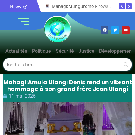
Bunia : le gouverneur du Haut-Uélé, Jean Bakomito Gambu, en mission de travail pour renforcer la coordination sécuritaire et sanitaire avec l’Ituri
Mahagi:Munguromo Pirowambe David alerte sur le renforcement de la présence de la CODECO et la prolifération des barrières illégales
News
Actualités
Politique
Sécurité
Justice
Développement
Mahagi:Amula Ulangi Denis rend un vibrant
hommage à son grand frère Jean Ulangi
11 mai 2026