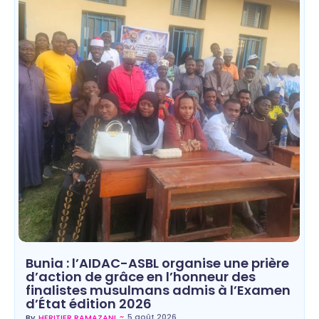
Bunia : l’AIDAC-ASBL organise une prière
d’action de grâce en l’honneur des
finalistes musulmans admis à l’Examen
d’État édition 2026
~
5 août 2026
By
HERITIER RAMAZANI