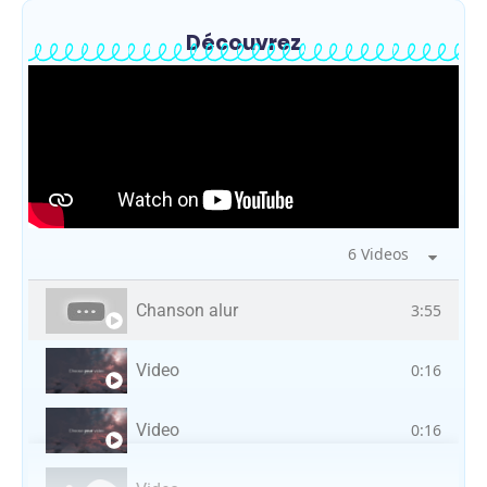
Découvrez
6 Videos
Chanson alur
3:55
Video
0:16
Video
0:16