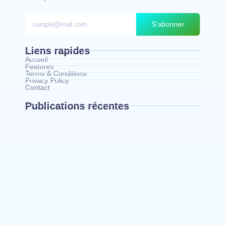
S'abonner
Liens rapides
Accueil
Features
Terms & Conditions
Privacy Policy
Contact
Publications récentes
Bunia : l’AIDAC-ASBL organise une prière
d’action de grâce en l’honneur des finalistes
musulmans admis à l’Examen d’État édition 2026