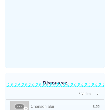
rescapés d’un crash aérien et rapatrie le
corps d’une victime à Beni
~
31 juillet 2026
By
HERITIER RAMAZANI
Mahagi : ASADS Asbl et IEDA Relief
sensibilisent la population de Djupabook-
Yima contre les violences basées sur le
genre
~
30 juillet 2026
By
HERITIER RAMAZANI
Découvrez
6 Videos
3:55
Chanson alur