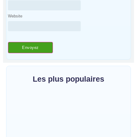
Website
Les plus populaires
Bunia : l’AIDAC-ASBL organise une prière
d’action de grâce en l’honneur des
finalistes musulmans admis à l’Examen
d’État édition 2026
~
5 août 2026
By
HERITIER RAMAZANI