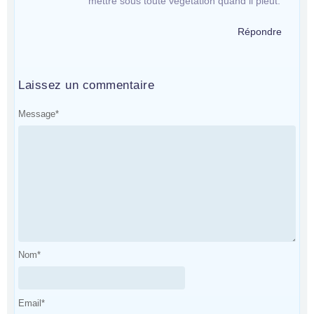
mettre sous toute végétation quand il pleut.
Répondre
Laissez un commentaire
Message
*
Nom
*
Email
*