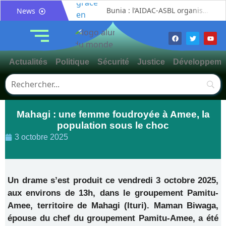
Bunia : l’AIDAC-ASBL organise une prière d’action de grâce en l’honneur des finalistes musulmans admis à l’Examen d’État édition 2026
News
Ituri : un centre de traitement Ebola de plus de 100 lits ouvre ses portes pour renforcer la riposte
Bunia : des jeunes sensibilisés à la masculinité positive pour lutter contre les violences basées sur le genre
Ituri / Riposte contre Ebola : World Vision forme 50 leaders religieux à Bunia pour transformer la foi en actions contre Ebola
Actualités
Politique
Sécurité
Justice
Développeme
Djugu : l’ASADS et ALCAM sensibilisent près de 300 déplacés de Plaine Savo sur la protection des enfants et la cohésion sociale
Météo : une journée partiellement ensoleillée avec un risque d’orages ce vendredi à Bunia
Nord-Kivu : la MONUSCO évacue deux rescapés d’un crash aérien et rapatrie le corps d’une victime à Beni
Mahagi : une femme foudroyée à Amee, la
Mahagi : ASADS Asbl et IEDA Relief sensibilisent la population de Djupabook-Yima contre les violences basées sur le genre
population sous le choc
Mahagi:Me Mokili Mungunuti David salue le déploiement de Mont Gabaon et appelle à une identification concertée des axes à asphalter
3 octobre 2025
Procès FRIVAO : Constant Mutamba quitte l’audience et dénonce un « système mafieux »
Un drame s’est produit ce vendredi 3 octobre 2025,
aux environs de 13h, dans le groupement Pamitu-
Amee, territoire de Mahagi (Ituri). Maman Biwaga,
épouse du chef du groupement Pamitu-Amee, a été