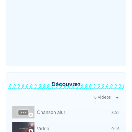
Djugu : l’ASADS et ALCAM sensibilisent
près de 300 déplacés de Plaine Savo sur la
protection des enfants et la…
~
4 août 2026
By
HERITIER RAMAZANI
Découvrez
6 Videos
3:55
Chanson alur
0:16
Video