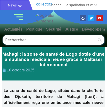
Mahagi : la spoliation et vente illicite des pâturages collectifs au cœur d’un débat sur les risques de conflits fonciers
News
Bunia : le gouverneur du Haut-Uélé, Jean Bakomito Gambu, en mission de travail pour renforcer la coordination sécuritaire et sanitaire avec l’Ituri
Mahagi:Munguromo Pirowambe David alerte sur le renforcement de la présence de la CODECO et la prolifération des barrières illégales
Bunia : l’AIDAC-ASBL organise une prière d’action de grâce en l’honneur des finalistes musulmans admis à l’Examen d’État édition 2026
Actualités
Politique
Sécurité
Justice
Développeme
Ituri : un centre de traitement Ebola de plus de 100 lits ouvre ses portes pour renforcer la riposte
Bunia : des jeunes sensibilisés à la masculinité positive pour lutter contre les violences basées sur le genre
Ituri / Riposte contre Ebola : World Vision forme 50 leaders religieux à Bunia pour transformer la foi en actions contre Ebola
Mahagi : la zone de santé de Logo dotée d’une
Djugu : l’ASADS et ALCAM sensibilisent près de 300 déplacés de Plaine Savo sur la protection des enfants et la cohésion sociale
ambulance médicale neuve grâce à Malteser
Météo : une journée partiellement ensoleillée avec un risque d’orages ce vendredi à Bunia
International
Nord-Kivu : la MONUSCO évacue deux rescapés d’un crash aérien et rapatrie le corps d’une victime à Beni
10 octobre 2025
La zone de santé de Logo, située dans la chefferie
des Djukoth, territoire de Mahagi (Ituri), a
officiellement reçu une ambulance médicale neuve