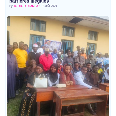
barrières illégales
~
7 août 2026
By
DJODJO DJAMBA