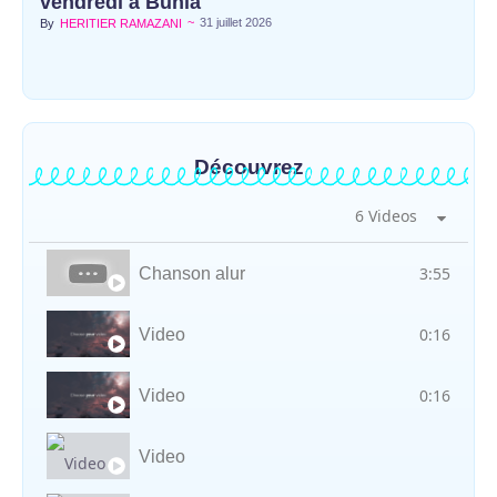
vendredi à Bunia
~
31 juillet 2026
By
HERITIER RAMAZANI
Découvrez
6 Videos
3:55
Chanson alur
0:16
Video
0:16
Video
Video