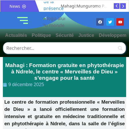
Mahagi:Munguromo Pirowambe David alerte sur le renforcement de la présence de la CODECO et la prolifération des barrières illégales
News
Actualités
Politique
Sécurité
Justice
Développeme
Mahagi : Formation gratuite en phytothérapie
à Ndrele, le centre « Merveilles de Dieu »
s’engage pour la santé
9 décembre 2025
Le centre de formation professionnelle « Merveilles
de Dieu » a lancé officiellement une formation
intensive et gratuite en médecine traditionnelle et
en phytothérapie à Ndrele, dans la salle de l’église