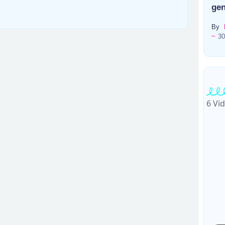
gen
By
~
30
6 Vi