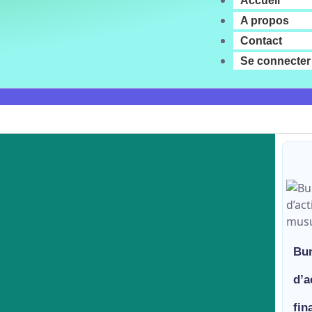
Accueil
A propos
Contact
Se connecter
Bun
d’a
fin