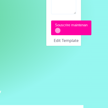
Souscrire maintenan
Edit Template
r