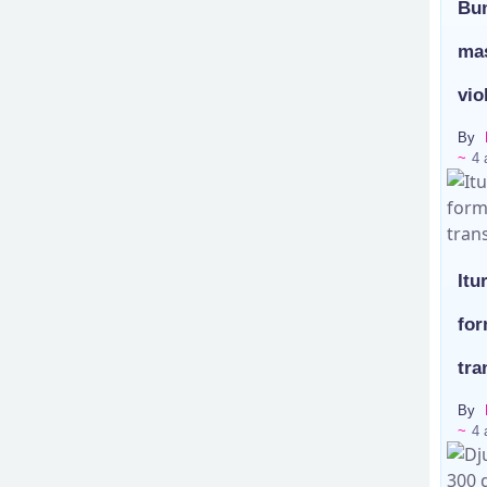
s à asphalter
Bun
mas
vio
By
~
4 
Itu
for
tra
By
~
4 