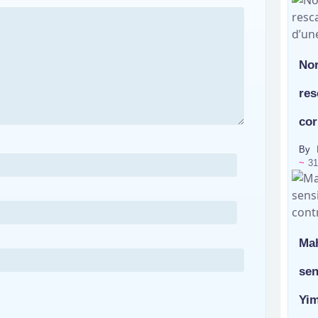
Nor
res
cor
By
~
31
Mah
sen
Yim