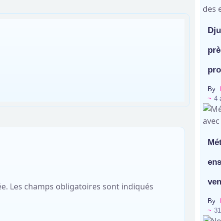
Dju
prè
pro
By
~
4 
Mét
ens
ven
ée.
Les champs obligatoires sont indiqués
By
~
31