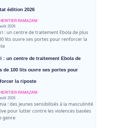
tat édition 2026
HERITIER RAMAZANI
août 2026
 contre les violences basées sur le
portes pour renforcer la riposte
ages ce vendredi à Bunia
ri : un centre de traitement Ebola de
onneur des finalistes musulmans
s de 100 lits ouvre ses portes pour
forcer la riposte
ux à Bunia pour transformer la foi
ine Savo sur la protection des
n « système mafieux »
rapatrie le corps d’une victime à
HERITIER RAMAZANI
août 2026
 Djupabook-Yima contre les
Gabaon et appelle à une