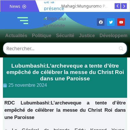
Bunia : le gouverneur du Haut-Uélé, Jean Bakomito Gambu, en mission de travail pour renforcer la coordination sécuritaire et sanitaire avec l’Ituri
Mahagi:Munguromo Pirowambe David alerte sur le renforcement de la présence de la CODECO et la prolifération des barrières illégales
News
Actualités
Politique
Sécurité
Justice
Développeme
Lubumbashi:L’archeveque a tente d’être
empêché de célébrer la messe du Christ Roi
dans une Paroisse
25 novembre 2024
RDC Lubumbashi:L’archeveque a tente d’être
empêché de célébrer la messe du Christ Roi dans
une Paroisse