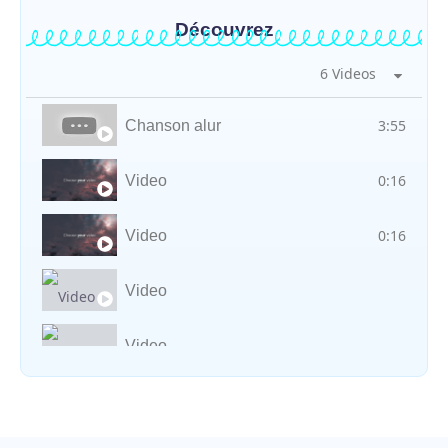
Découvrez
6 Videos
3:55
Chanson alur
0:16
Video
0:16
Video
Video
Video
Vocal avec adungu