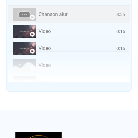
Chanson alur
3:55
Video
0:16
Video
0:16
Video
Video
Vocal avec adungu