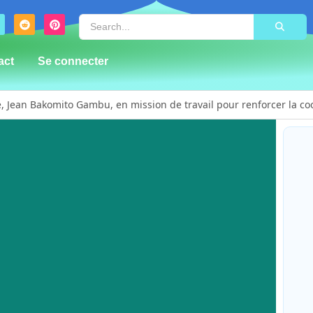
act
Se connecter
 Jean Bakomito Gambu, en mission de travail pour renforcer la coord
alerte sur le renforcement de la présence de la CODECO et la pro
prière d’action de grâce en l’honneur des finalistes musulmans adm
a de plus de 100 lits ouvre ses portes pour renforcer la riposte
 masculinité positive pour lutter contre les violences basées sur le
d Vision forme 50 leaders religieux à Bunia pour transformer la foi 
ent près de 300 déplacés de Plaine Savo sur la protection des enfan
Bun
ensoleillée avec un risque d’orages ce vendredi à Bunia
Bak
pou
 rescapés d’un crash aérien et rapatrie le corps d’une victime à
et 
 sensibilisent la population de Djupabook-Yima contre les violence
By