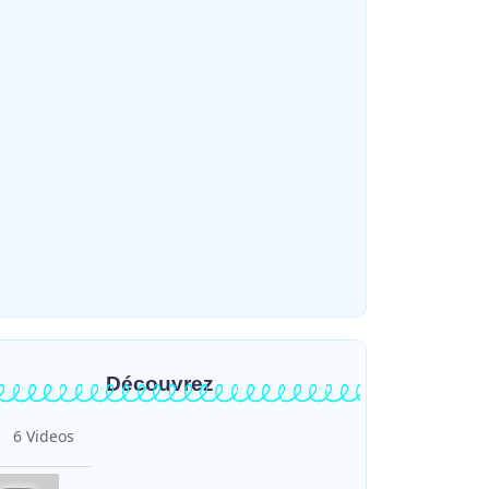
gu : l’ASADS et ALCAM sensibilisent
s de 300 déplacés de Plaine Savo sur la
tection des enfants et la…
~
4 août 2026
HERITIER RAMAZANI
éo : une journée partiellement
oleillée avec un risque d’orages ce
dredi à Bunia
~
31 juillet 2026
HERITIER RAMAZANI
Découvrez
6 Videos