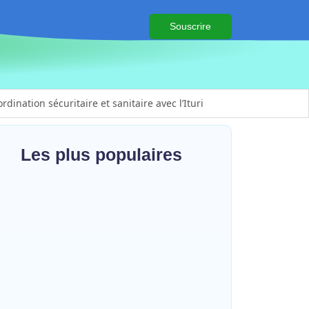
Souscrire
ination sécuritaire et sanitaire avec l’Ituri
lifération des barrières illégales
is à l’Examen d’État édition 2026
Les plus populaires
 genre
en actions contre Ebola
ts et la cohésion sociale
ia : le gouverneur du Haut-Uélé, Jean
omito Gambu, en mission de travail
r renforcer la coordination sécuritaire
 Beni
sanitaire…
s basées sur le genre
~
7 août 2026
HERITIER RAMAZANI