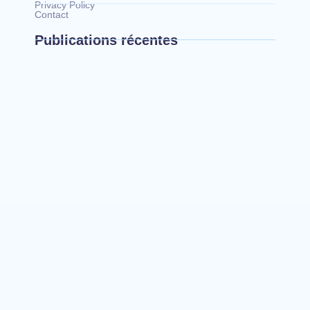
Privacy Policy
Contact
Publications récentes
Bunia : le gouverneur du Haut-Uélé, Jean
Bakomito Gambu, en mission de travail pour