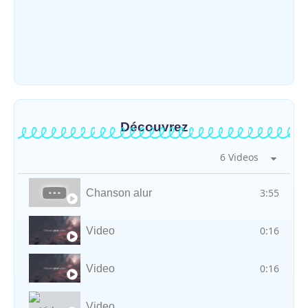
Météo : une journée partiellement
ensoleillée avec un risque d’orages ce
vendredi à Bunia
~
31 juillet 2026
By
HERITIER RAMAZANI
Découvrez
6 Videos
3:55
Chanson alur
0:16
Video
0:16
Video
Video