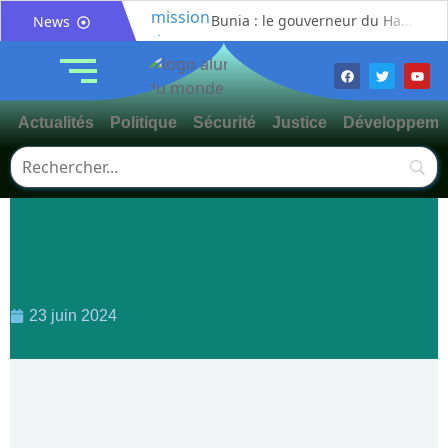
Bunia : le gouverneur du Haut-Uélé, Jean Bakomito Gambu, en mission de travail pour renforcer la coordination sécuritaire et sanitaire avec l’Ituri
News
Mahagi:Munguromo Pirowambe David alerte sur le renforcement de la présence de la CODECO et la prolifération des barrières illégales
Bunia : l’AIDAC-ASBL organise une prière d’action de grâce en l’honneur des finalistes musulmans admis à l’Examen d’État édition 2026
Ituri : un centre de traitement Ebola de plus de 100 lits ouvre ses portes pour renforcer la riposte
Actualités
Politique
Sécurité
Justice
Développeme
Bunia : des jeunes sensibilisés à la masculinité positive pour lutter contre les violences basées sur le genre
Ituri / Riposte contre Ebola : World Vision forme 50 leaders religieux à Bunia pour transformer la foi en actions contre Ebola
Djugu : l’ASADS et ALCAM sensibilisent près de 300 déplacés de Plaine Savo sur la protection des enfants et la cohésion sociale
Météo : une journée partiellement ensoleillée avec un risque d’orages ce vendredi à Bunia
Nord-Kivu : la MONUSCO évacue deux rescapés d’un crash aérien et rapatrie le corps d’une victime à Beni
Mahagi : ASADS Asbl et IEDA Relief sensibilisent la population de Djupabook-Yima contre les violences basées sur le genre
23 juin 2024