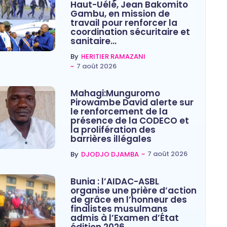
Haut-Uélé, Jean Bakomito
Gambu, en mission de
travail pour renforcer la
coordination sécuritaire et
sanitaire…
By
HERITIER RAMAZANI
~
7 août 2026
Mahagi:Munguromo
Pirowambe David alerte sur
le renforcement de la
présence de la CODECO et
la prolifération des
barrières illégales
~
7 août 2026
By
DJODJO DJAMBA
Bunia : l’AIDAC-ASBL
organise une prière d’action
de grâce en l’honneur des
finalistes musulmans
admis à l’Examen d’État
édition 2026