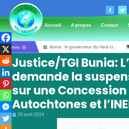
Accueil
A propos
Contact
Mahagi : la spoliation et vente illicite des pâturages collectifs au cœur d’un débat sur les risques de conflits fonciers
Bunia : le gouverneur du Haut-Uélé, Jean Bakomito Gambu, en mission de travail pour renforcer la coordination sécuritaire et sanitaire avec l’Ituri
News
Justice/TGI Bunia: L’
demande la suspens
sur une Concession 
Autochtones et l’IN
20 avril 2024