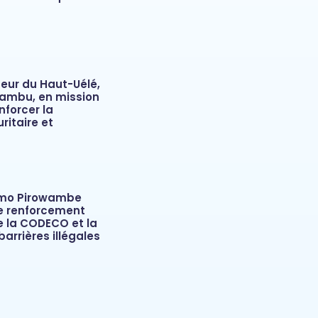
neur du Haut-Uélé,
ambu, en mission
nforcer la
ritaire et
mo Pirowambe
le renforcement
e la CODECO et la
barrières illégales