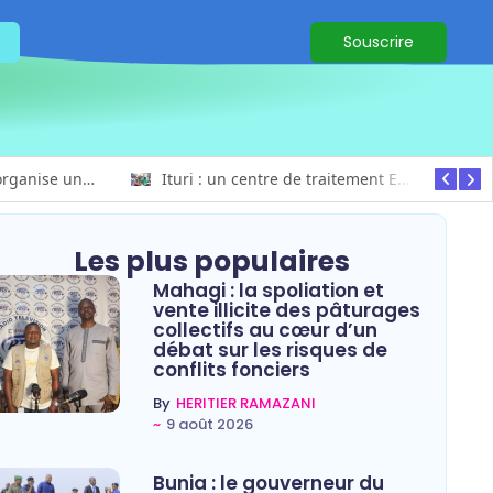
Souscrire
Bunia : l’AIDAC-ASBL organise une prière d’action de grâce en l’honneur des finalistes musulmans admis à l’Examen d’État édition 2026
Ituri : un centre de traitement Ebola de plus de 100 lits ouvre ses portes pour renforcer la riposte
Les plus populaires
Mahagi : la spoliation et
vente illicite des pâturages
collectifs au cœur d’un
débat sur les risques de
conflits fonciers
By
HERITIER RAMAZANI
~
9 août 2026
Bunia : le gouverneur du