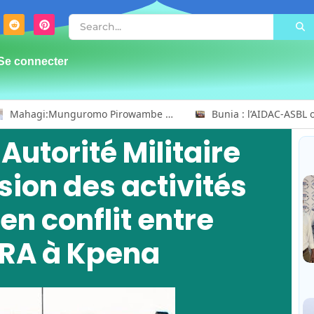
Se connecter
Mahagi:Munguromo Pirowambe David alerte sur le renforcement de la présence de la CODECO et la prolifération des barrières illégales
Autorité Militaire
ion des activités
en conflit entre
ERA à Kpena