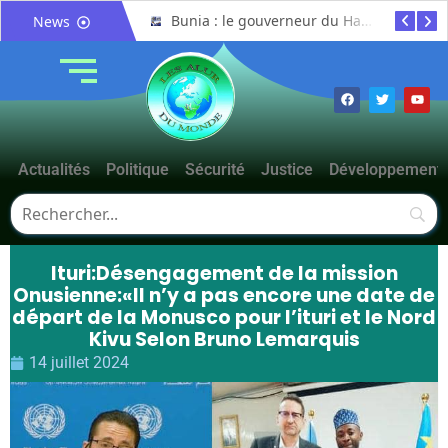
Mahagi : la spoliation et vente illicite des pâturages collectifs au cœur d’un débat sur les risques de conflits fonciers
Bunia : le gouverneur du Haut-Uélé, Jean Bakomito Gambu, en mission de travail pour renforcer la coordination sécuritaire et sanitaire avec l’Ituri
News
Actualités
Politique
Sécurité
Justice
Développement
Ituri:Désengagement de la mission
Onusienne:«Il n’y a pas encore une date de
départ de la Monusco pour l’ituri et le Nord
Kivu Selon Bruno Lemarquis
14 juillet 2024