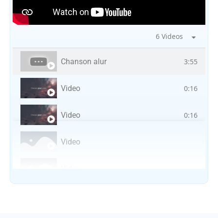
6 Videos
Chanson alur
3:55
Video
0:16
Video
0:16
Video
Video
Vocal avec adungu