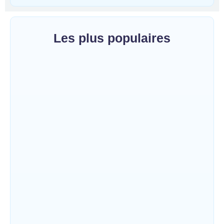
Les plus populaires
Bunia : l’AIDAC-ASBL organise une prière
d’action de grâce en l’honneur des
finalistes musulmans admis à l’Examen
d’État édition 2026
~
5 août 2026
By
HERITIER RAMAZANI
Ituri : un centre de traitement Ebola de plus
de 100 lits ouvre ses portes pour renforcer
la riposte
~
5 août 2026
By
HERITIER RAMAZANI