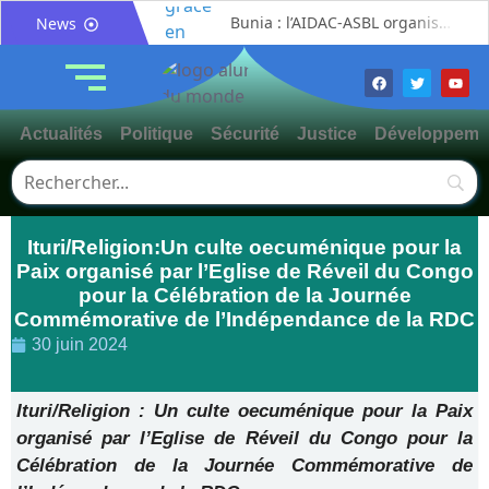
Bunia : l’AIDAC-ASBL organise une prière d’action de grâce en l’honneur des finalistes musulmans admis à l’Examen d’État édition 2026
News
Ituri : un centre de traitement Ebola de plus de 100 lits ouvre ses portes pour renforcer la riposte
Bunia : des jeunes sensibilisés à la masculinité positive pour lutter contre les violences basées sur le genre
Ituri / Riposte contre Ebola : World Vision forme 50 leaders religieux à Bunia pour transformer la foi en actions contre Ebola
Actualités
Politique
Sécurité
Justice
Développeme
Djugu : l’ASADS et ALCAM sensibilisent près de 300 déplacés de Plaine Savo sur la protection des enfants et la cohésion sociale
Météo : une journée partiellement ensoleillée avec un risque d’orages ce vendredi à Bunia
Nord-Kivu : la MONUSCO évacue deux rescapés d’un crash aérien et rapatrie le corps d’une victime à Beni
Ituri/Religion:Un culte oecuménique pour la
Mahagi : ASADS Asbl et IEDA Relief sensibilisent la population de Djupabook-Yima contre les violences basées sur le genre
Paix organisé par l’Eglise de Réveil du Congo
Mahagi:Me Mokili Mungunuti David salue le déploiement de Mont Gabaon et appelle à une identification concertée des axes à asphalter
pour la Célébration de la Journée
Procès FRIVAO : Constant Mutamba quitte l’audience et dénonce un « système mafieux »
Commémorative de l’Indépendance de la RDC
30 juin 2024
Ituri/Religion : Un culte oecuménique pour la Paix
organisé par l’Eglise de Réveil du Congo pour la
Célébration de la Journée Commémorative de