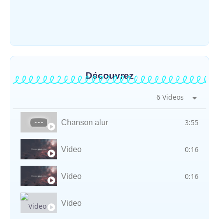
Yima contre les violences basées sur le
genre
~
30 juillet 2026
By
HERITIER RAMAZANI
Découvrez
6 Videos
3:55
Chanson alur
0:16
Video
0:16
Video
Video