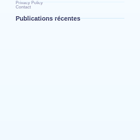
Privacy Policy
Contact
Publications récentes
Bunia : le gouverneur du Haut-Uélé, Jean
Bakomito Gambu, en mission de travail pour
renforcer la coordination sécuritaire et sanitaire…
Mahagi:Munguromo Pirowambe David alerte sur
le renforcement de la présence de la CODECO et
la prolifération des barrières illégales