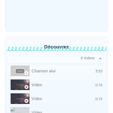
Météo : une journée partiellement
ensoleillée avec un risque d’orages ce
vendredi à Bunia
~
31 juillet 2026
By
HERITIER RAMAZANI
Découvrez
6 Videos
3:55
Chanson alur
0:16
Video
0:16
Video
Video