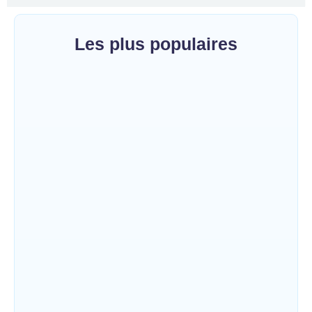
Les plus populaires
Bunia : le gouverneur du Haut-Uélé, Jean
Bakomito Gambu, en mission de travail
pour renforcer la coordination sécuritaire et
sanitaire…
~
7 août 2026
By
HERITIER RAMAZANI
Mahagi:Munguromo Pirowambe David
alerte sur le renforcement de la présence
de la CODECO et la prolifération des
barrières illégales