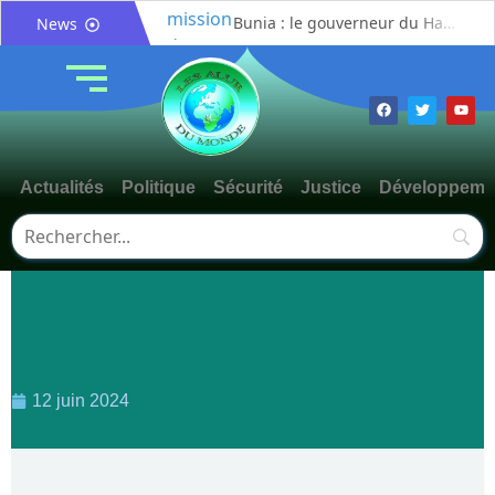
Bunia : le gouverneur du Haut-Uélé, Jean Bakomito Gambu, en mission de travail pour renforcer la coordination sécuritaire et sanitaire avec l’Ituri
News
Mahagi:Munguromo Pirowambe David alerte sur le renforcement de la présence de la CODECO et la prolifération des barrières illégales
Bunia : l’AIDAC-ASBL organise une prière d’action de grâce en l’honneur des finalistes musulmans admis à l’Examen d’État édition 2026
Ituri : un centre de traitement Ebola de plus de 100 lits ouvre ses portes pour renforcer la riposte
Bunia : des jeunes sensibilisés à la masculinité positive pour lutter contre les violences basées sur le genre
Actualités
Politique
Sécurité
Justice
Développeme
Ituri / Riposte contre Ebola : World Vision forme 50 leaders religieux à Bunia pour transformer la foi en actions contre Ebola
Djugu : l’ASADS et ALCAM sensibilisent près de 300 déplacés de Plaine Savo sur la protection des enfants et la cohésion sociale
Météo : une journée partiellement ensoleillée avec un risque d’orages ce vendredi à Bunia
Nord-Kivu : la MONUSCO évacue deux rescapés d’un crash aérien et rapatrie le corps d’une victime à Beni
Mahagi : ASADS Asbl et IEDA Relief sensibilisent la population de Djupabook-Yima contre les violences basées sur le genre
12 juin 2024