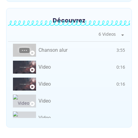
Découvrez
6 Videos
Chanson alur
3:55
Video
0:16
Video
0:16
Video
Video
Vocal avec adungu