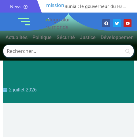
Bunia : le gouverneur du Haut-Uélé, Jean Bakomito Gambu, en mission de travail pour renforcer la coordination sécuritaire et sanitaire avec l’Ituri
News
Mahagi:Munguromo Pirowambe David alerte sur le renforcement de la présence de la CODECO et la prolifération des barrières illégales
Bunia : l’AIDAC-ASBL organise une prière d’action de grâce en l’honneur des finalistes musulmans admis à l’Examen d’État édition 2026
Ituri : un centre de traitement Ebola de plus de 100 lits ouvre ses portes pour renforcer la riposte
Actualités
Politique
Sécurité
Justice
Développement
Bunia : des jeunes sensibilisés à la masculinité positive pour lutter contre les violences basées sur le genre
Ituri / Riposte contre Ebola : World Vision forme 50 leaders religieux à Bunia pour transformer la foi en actions contre Ebola
Djugu : l’ASADS et ALCAM sensibilisent près de 300 déplacés de Plaine Savo sur la protection des enfants et la cohésion sociale
Météo : une journée partiellement ensoleillée avec un risque d’orages ce vendredi à Bunia
Nord-Kivu : la MONUSCO évacue deux rescapés d’un crash aérien et rapatrie le corps d’une victime à Beni
Mahagi : ASADS Asbl et IEDA Relief sensibilisent la population de Djupabook-Yima contre les violences basées sur le genre
2 juillet 2026